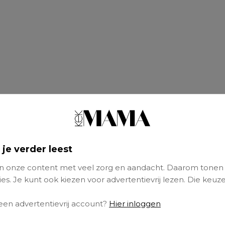
 je verder leest
 onze content met veel zorg en aandacht. Daarom tonen
es. Je kunt ook kiezen voor advertentievrij lezen. Die keuze
 een advertentievrij account?
Hier inloggen