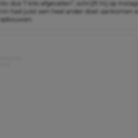
lo: dus 7 kilo afgevallen”, schrijft hij op Insta
in had juist een heel ander doel: aankomen 
 opbouwen.