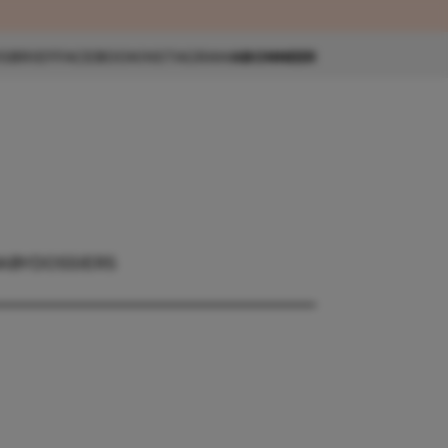
eau 🎁
SBRIEF
FACEBOOK
INSTAGRAM
ABONNEER
ABY
DOSSIERS