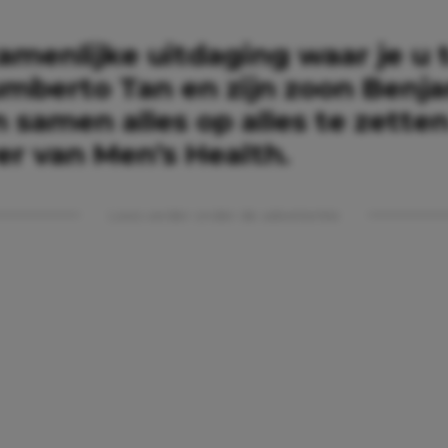
amenlijke uitdaging waar je u
umberto Tan en zijn zoon Benj
 samen alles op alles te zette
er van Men’s Health.
Lees verder onder de advertentie