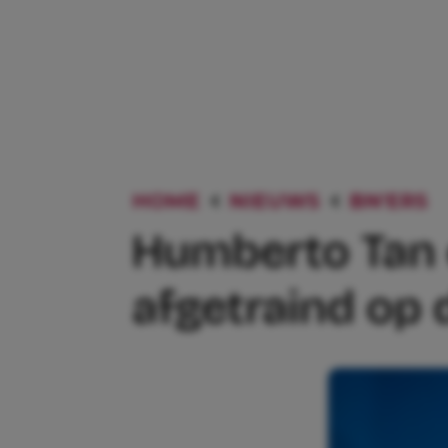
HOME
NIEUWS
BN'ERS
Humberto Tan 
afgetraind op 