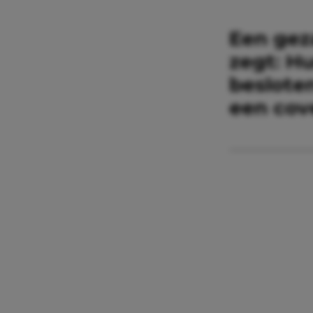
Een gez
zegt: H
besloten
een cov