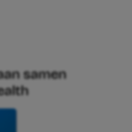
AN SAMEN AFGETRAIND OP DE COVER V
taan samen
ealth