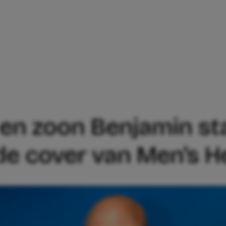
HUMBERTO TAN EN ZOON BENJAMIN STA
en zoon Benjamin s
de cover van Men’s H