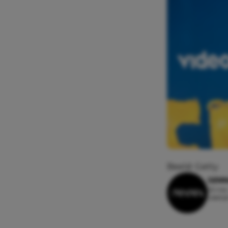
Beeld: Getty
SENN
25 mei
Leesti