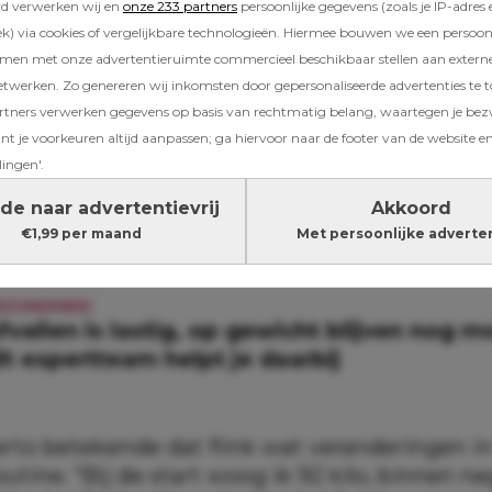
n lang keihard werkten aan hun fitheid.
rd verwerken wij en
onze 233 partners
persoonlijke gegevens (zoals je IP-adres 
) via cookies of vergelijkbare technologieën. Hiermee bouwen we een persoonli
amen met onze advertentieruimte commercieel beschikbaar stellen aan extern
aar cover
etwerken. Zo genereren wij inkomsten door gepersonaliseerde advertenties te 
ners verwerken gegevens op basis van rechtmatig belang, waartegen je be
llemaal aan tafel bij RTL Tonight, waar Humb
t je voorkeuren altijd aanpassen; ga hiervoor naar de footer van de website en
om samen met zijn zoon een intensief fitnesst
lingen'.
n paar maanden later is die droom werkelijkhe
de naar advertentievrij
Akkoord
 schitteren ze samen op de cover van het bla
€1,99 per maand
Met persoonlijke adverte
EZONDHEID
fvallen is lastig, op gewicht blijven nog mo
it expertteam helpt je daarbij
to betekende dat flink wat veranderingen in
outine. “Bij de start woog ik 92 kilo, binnen 