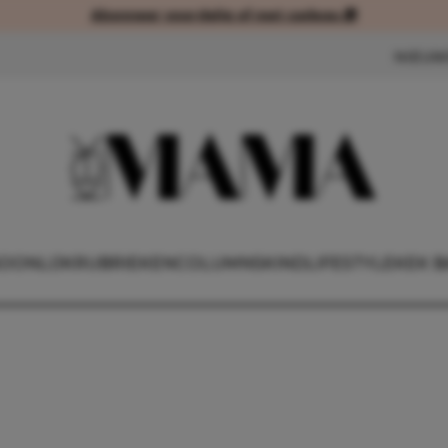
Abonneer voordelig of met cadeau 🎁
Abonneer voordelig of met cad
NIEUW
OONLIJK
RUBRIEKEN
COLUMNS
KIND
LIFESTYLE
KEK B