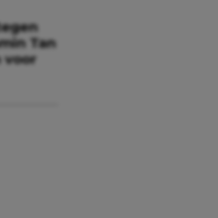
 tegen
amin Tan
n voor