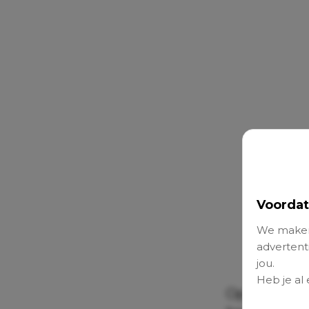
Voordat
We maken
advertenti
jou.
Heb je al
Op Instagra