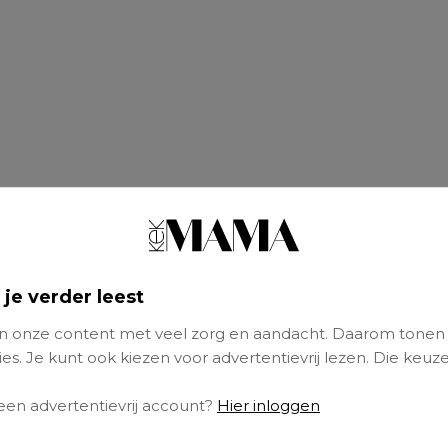
 je verder leest
 onze content met veel zorg en aandacht. Daarom tonen
es. Je kunt ook kiezen voor advertentievrij lezen. Die keuze
 een advertentievrij account?
Hier inloggen
m deelt het magazine de fotoshoot van vader 