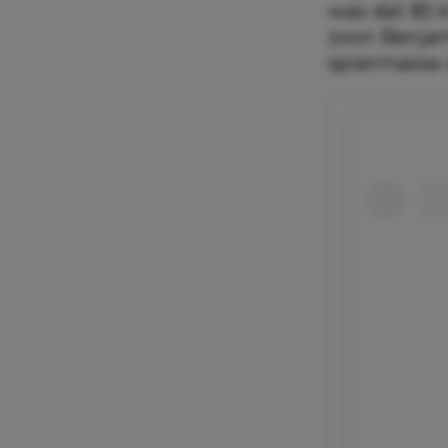
was dat 85 ki
zoon Benjam
spiermassa