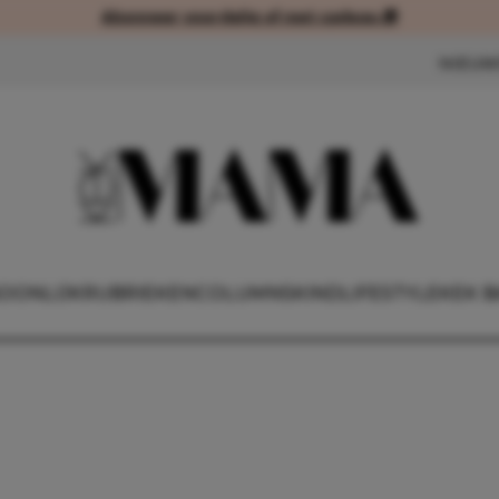
Abonneer voordelig of met cadeau 🎁
Abonneer voordelig of met cad
NIEUW
OONLIJK
RUBRIEKEN
COLUMNS
KIND
LIFESTYLE
KEK B