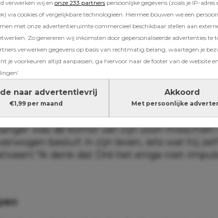
rd verwerken wij en
onze 233 partners
persoonlijke gegevens (zoals je IP-adres 
) via cookies of vergelijkbare technologieën. Hiermee bouwen we een persoonli
amen met onze advertentieruimte commercieel beschikbaar stellen aan extern
S
vertelt de zanger dat zij voor een ICSI-traje
etwerken. Zo genereren wij inkomsten door gepersonaliseerde advertenties te 
ns te vervullen. Hij blikt terug op die periode
ners verwerken gegevens op basis van rechtmatig belang, waartegen je be
 lichtzinnig heeft genomen, maar juist heel b
t je voorkeuren altijd aanpassen; ga hiervoor naar de footer van de website en
lingen'.
de naar advertentievrij
Akkoord
€1,99 per maand
Met persoonlijke adverte
s over ICSI-traject
zanger was de komst van zijn zoon misschien
rwogen besluit in zijn leven, iets wat hij ze
tiveert.“Ik denk dat Dré het enige niet-impuls
ppen