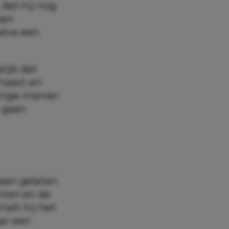
 dat hij nog
een
alve een
lijk dat
haast en
htige manier:
k gaan
leen gelaten
chten en de
elt hij het
aar een