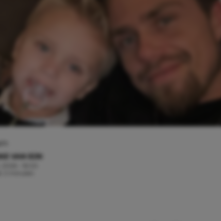
am
KE VAN EIJK
, 2026 - 16:00
jd: 2 minuten