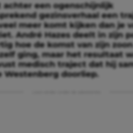
 achter een ogenschijnlijk
sprekend gezinsverhaal een tra
 veel meer komt kijken dan je 
iet. André Hazes deelt in zijn 
tig hoe de komst van zijn zoon
zelf ging, maar het resultaat 
ust medisch traject dat hij s
 Westenberg doorliep.
Lees verder onder de advertentie