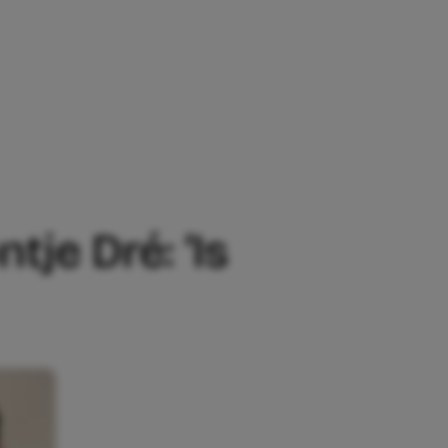
JE DRÉ: ‘IS NIET UIT SEKS ONTSTAAN’
je Dré: ‘Is