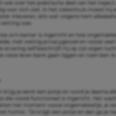
t ook over het praktische deel van het traject,
dig voor zich ziet. In het ziekenhuis moest hij 
er inleveren, iets wat volgens hem allesbeh
setting was.
 hoe zo’n kamer is ingericht en hoe ongemakke
de, met weinig privacygevoel en vooral veel 
ervaring zelf beschrijft hij op zijn eigen luc
ie vieze leren bank gaan liggen en toen ben i
s
krijg je eerst een potje en word je daarna al
e die vooral functioneel is ingericht. Het wa
kten het moment vooral ongemakkelijk, al vert
t humor. “Je krijgt een potje en dan ga je n