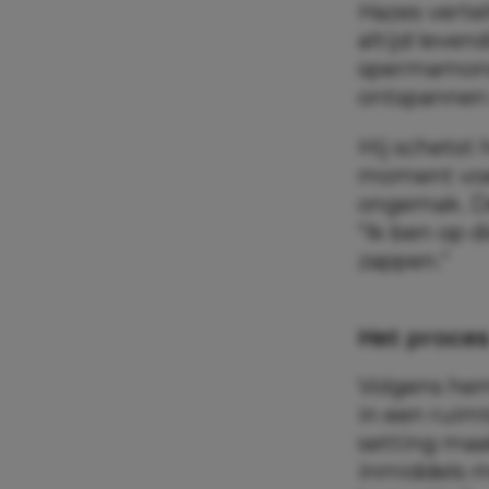
Hazes vertel
altijd leven
spermamonst
ontspannen 
Hij schetst
moment voel
ongemak. De 
“Ik ben op d
zappen.”
Het proce
Volgens hem 
in een ruimt
setting maa
inmiddels me