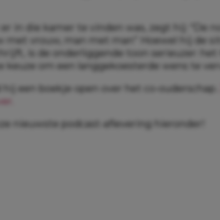
er in die kamer te vinden was, zegt hij: “De 
w met vrouw, man met man” Hoewel hij de si
ijft, is de onderliggende toon serieuzer: het
 keuze om een langgekoesterde wens te verv
 hij een boekje open over het co-ouderschap
er.
nze nieuwste podcast-aflevering hieronder!