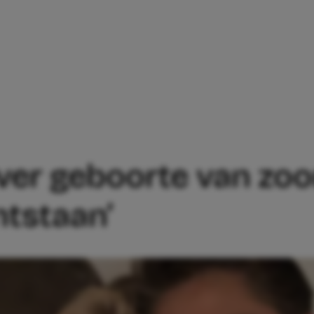
ANDRÉ HAZES OVER GEBOORTE VAN ZOONT
er geboorte van zoont
ntstaan’