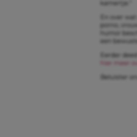
kamertje.”
En over wat 
porno, vrou
humor beschr
een bewuste
Eerder deed
hier meer ov
Beluister o