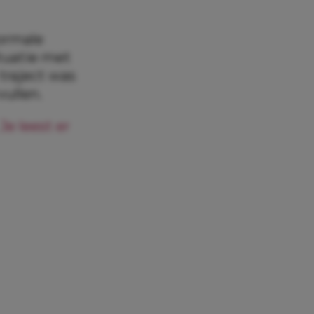
normale
tuatie met
 traject was
ullen.
.
Je leest er