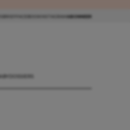
eau 🎁
SBRIEF
FACEBOOK
INSTAGRAM
ABONNEER
ABY
DOSSIERS