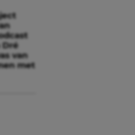
ject
van
podcast
 Dré
was van
amen met