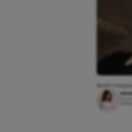
Beeld: Instagr
MAAI
25 juni
Leesti