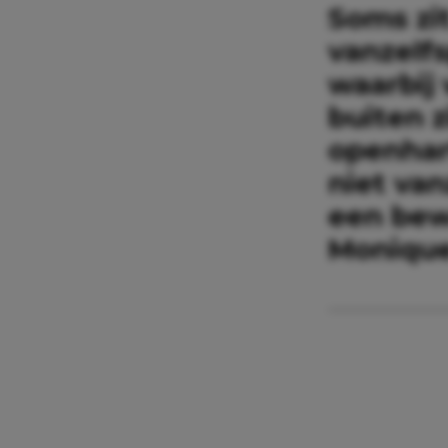
Soms zit
vanzelf
waarbij
buiten z
openhar
niet van
een bew
Monique