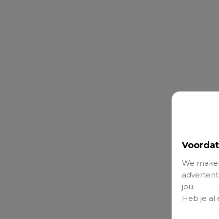
Voordat
We maken
advertenti
jou.
Heb je al