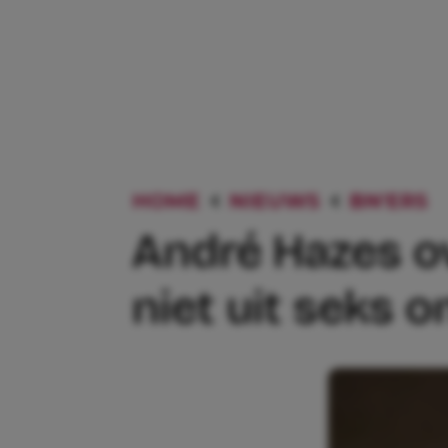
HOME
NIEUWS
BN'ERS
André Hazes ov
niet uit seks o