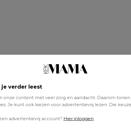
 je verder leest
 onze content met veel zorg en aandacht. Daarom tonen
es. Je kunt ook kiezen voor advertentievrij lezen. Die keuze
 een advertentievrij account?
Hier inloggen