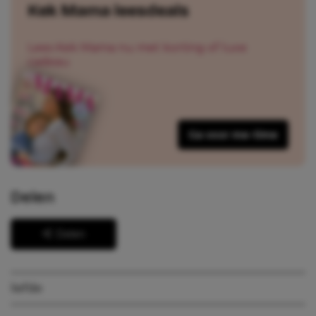
Kek Mama leesdeals
Lees Kek Mama nu met korting of luxe
cadeau
Ga voor me-time
Delen
Delen
liefde