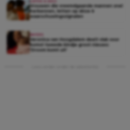
LIEFDE & SEKS
Vrouwen die vreemdgaande mannen snel
herkennen, letten op déze 6
waarschuwingssignalen
BN'ERS
Veronica van Hoogdalem deelt vlak voor
komst tweede kindje groot nieuws:
‘Droom komt uit’
Lees verder onder de advertentie