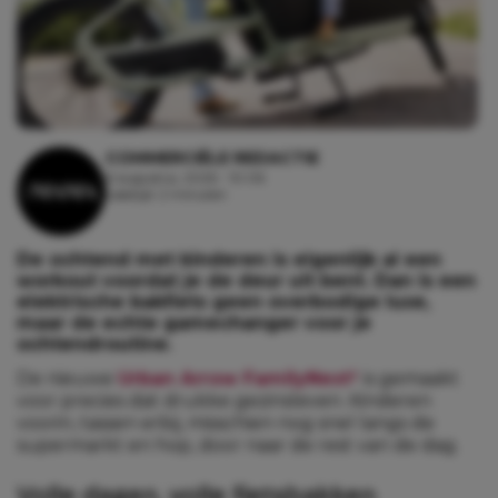
COMMERCIËLE REDACTIE
6 augustus, 2026 - 10:06
Leestijd: 2 minuten
De ochtend met kinderen is eigenlijk al een
workout voordat je de deur uit bent. Dan is een
elektrische bakfiets geen overbodige luxe,
maar de echte gamechanger voor je
ochtendroutine.
De nieuwe
Urban Arrow FamilyNext²
is gemaakt
voor precies dat drukke gezinsleven. Kinderen
voorin, tassen erbij, misschien nog snel langs de
supermarkt en hop, door naar de rest van de dag.
Volle dagen, volle fietsbakken