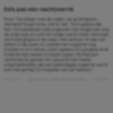
Da’s pas een nachtmerrie
Roos: “Uit elkaar met de vader van je kinderen,
niemand hoopt erop, ook ik niet. Toch gebeurde
het. Ons seksleven was ongeveer het enige wat nog
op orde was, en ook het enige wat ik miste. Eenmaal
verhuisd ging ik in de weer met sextoys. Ik was net
lekker in de weer en voelde het orgasme nog
tintelen in m’n tenen, toen opeens m’n jongste kind
huilend mijn kamer in kwam lopen. Hij had een
nachtmerrie gehad. Dit was echt het meest
ongemakkelijke, abrupt beëindigde orgasme wat ik
ooit heb gehad. En hopelijk ooit zal hebben.”
Lees verder onder de advertentie