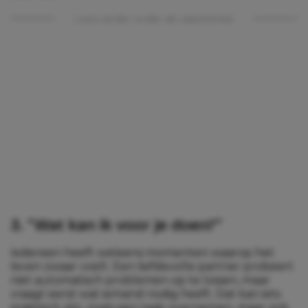
Lees verder onder de advertentie
3. “Wat kan ik voor je doen?”
Iedereen heeft weleens momenten waarop het
leven zwaar voelt. Een liefdevolle partner probeert
niet automatisch problemen op te lossen, maar
vraagt eerst wat iemand nodig heeft. Dat kan iets
praktisch zijn, zoals een taak overnemen, maar ook