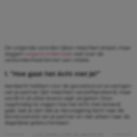
De volgende woorden lijken misschien simpel, maar
zeggen
volgens onderzoek
veel over de
verbondenheid binnen een relatie.
1. “Hoe gaat het écht met je?”
Aandacht hebben voor de gevoelens en ervaringen
van je partner lijkt misschien vanzelfsprekend, maar
wordt in drukke levens vaak vergeten. Door
regelmatig te vragen hoe het écht met iemand
gaat, laat je zien dat je nieuwsgierig bent naar de
binnenwereld van je partner en niet alleen naar de
dagelijkse gebeurtenissen.
Lees verder onder de advertentie