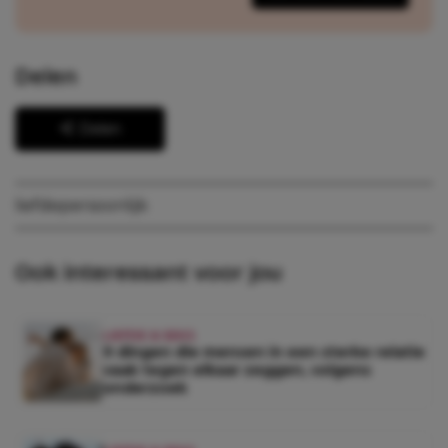
Delen
Delen
liefde
persoonlijk
Ook interessant voor jou
LIEFDE & SEKS
9 dingen die mensen in een sterke relatie
vaak tegen elkaar zeggen, volgens
onderzoek