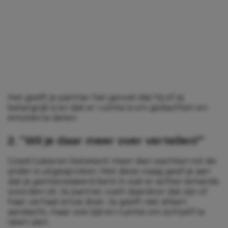
Het geeft je partner het gevoel dat hij of zij
belangrijk is en dat er ruimte is om gedachten en
emoties te delen.
2. “Wil je daar meer over vertellen?”
Goed luisteren betekent meer dan wachten tot de
ander is uitgesproken. Met deze vraag geef je aan
dat je geïnteresseerd bent in wat er achter iemands
woorden zit. Je partner voelt daardoor dat zijn of
haar verhaal ertoe doet. Je geeft niet alleen
aandacht, maar ook tijd en ruimte om zichzelf te
laten zien.