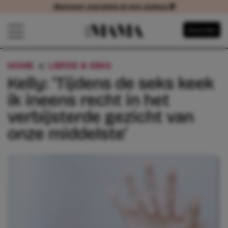
Abonneer voordelig of met cadeau 🎁
Abonneer voordelig of met cadeau
Navigatie overslaan
Abonneer
Open het mobiele menu
HOME
LIEFDE & SEKS
KELLY: ‘TIJDENS DE SEK
Kelly: ‘Tijdens de seks keek
ik ineens recht in het
verbijsterde gezicht van
onze middelste’