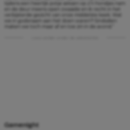
tijdens een heerlijk potje seksen op z’n hondjes nam
en de deur ineens open zwaaide en ik recht in het
verbijsterde gezicht van onze middelste keek. Wat
we in godsnaam aan het doen waren?! Sindsdien
maken we toch maar af en toe zin in de avond.”
Lees verder onder de advertentie
Gamenight