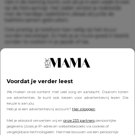
niet in de ketting komt, ook als je in een wijde broek
op de fiets springt. Het zadel verstel je makkelijk
met de handige zadelklem, ideaal als jullie de
bakfiets samen gebruiken.
Ook prettig: je telefoon kan veilig op het stuur
worden bevestigd. Zo heb je je route goed in beeld,
zonder te zoeken in je jaszak of tas.
Mooi om te zien, fijn om mee te
fietsen
Natuurlijk wil het oog ook wat. De FamilyNext²
heeft een strakker ontwerp, een vernieuwd
Voordat je verder leest
achterframe en kabels die netjes zijn weggewerkt.
We maken onze content met veel zorg en aandacht. Daarom tonen
Het achterlicht zit mooi verwerkt in het spatbord,
we advertenties. Je kunt ook kiezen voor advertentievrij lezen. Die
waardoor de fiets er rustig en modern uitziet.
keuze is aan jou.
Heb je al een advertentievrij account?
Hier inloggen
Minder gedoe, meer gemak
Met je akkoord verwerken wij en
onze 233 partners
persoonlijke
Maar het belangrijkste blijft: hij moet je dag
gegevens (zoals je IP-adres en websitebezoek) via cookies of
makkelijker maken. Van de rit naar school tot een
vergelijkbare technologieën. Hiermee bouwen we een persoonlijk