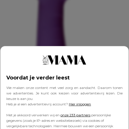
Voordat je verder leest
We maken onze content met veel zorg en aandacht. Daarom tonen
we advertenties. Je kunt ook kiezen voor advertentievrij lezen. Die
keuze is aan jou.
Heb je al een advertentievrij account?
Hier inloggen
Met je akkoord verwerken wij en
onze 233 partners
persoonlijke
gegevens (zoals je IP-adres en websitebezoek) via cookies of
vergelijkbare technologieën. Hiermee bouwen we een persoonlijk