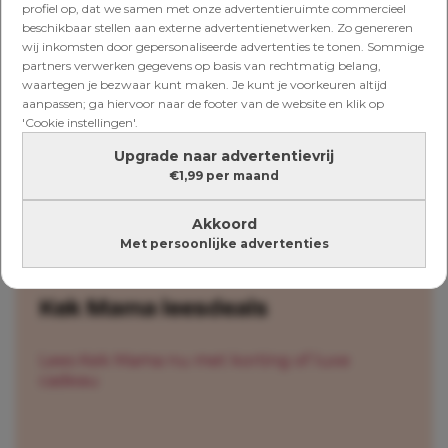
profiel op, dat we samen met onze advertentieruimte commercieel
beschikbaar stellen aan externe advertentienetwerken. Zo genereren
wij inkomsten door gepersonaliseerde advertenties te tonen. Sommige
partners verwerken gegevens op basis van rechtmatig belang,
waartegen je bezwaar kunt maken. Je kunt je voorkeuren altijd
aanpassen; ga hiervoor naar de footer van de website en klik op
'Cookie instellingen'.
Upgrade naar advertentievrij
€1,99 per maand
Easytoys Koppelvibrator
Akkoord
Met persoonlijke advertenties
Kek Mama leesdeals
Lees Kek Mama nu met korting of luxe
cadeau