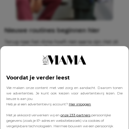
Nieuwe routines beginnen hier
Terug naar het ritme hoeft niet saai te zijn. Het zit
juist in die kleine dingen: samen eten, tasjes
inpakken, op pad gaan, thuiskomen en morgen
weer opnieuw beginnen.
Nieuwe routines beginnen hier
Voordat je verder leest
Dit artikel is geschreven in samenwerking met
Prénatal.
We maken onze content met veel zorg en aandacht. Daarom tonen
we advertenties. Je kunt ook kiezen voor advertentievrij lezen. Die
keuze is aan jou.
Heb je al een advertentievrij account?
Hier inloggen
Kek Mama leesdeals
Met je akkoord verwerken wij en
onze 233 partners
persoonlijke
gegevens (zoals je IP-adres en websitebezoek) via cookies of
vergelijkbare technologieën. Hiermee bouwen we een persoonlijk