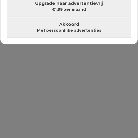
Upgrade naar advertentievrij
Lees verder onder de advertentie
€1,99 per maand
Akkoord
Met persoonlijke advertenties