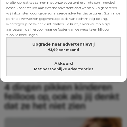
profiel op, dat we samen met onze advertentieruimte commercieel
Matchende zwemkleding met je mini?
beschikbaar stellen aan externe advertentienetwerken. Zo genereren
Deze collectie maakt mag niet ontbreken
wij inkomsten door gepersonaliseerde advertenties te tonen. Sommige
in je koffer
partners verwerken gegevens op basis van rechtmatig belang,
waartegen je bezwaar kunt maken. Je kunt je voorkeuren altijd
aanpassen; ga hiervoor naar de footer van de website en klik op
NIEUWS
'Cookie instellingen'.
Kijktip met kids! Deze zeppelin vliegt dit
weekend op slechts 300 meter hoogte
Upgrade naar advertentievrij
over een deel van Nederland
€1,99 per maand
Akkoord
Met persoonlijke advertenties
Ze zien en horen alles: deze
4 dingen pikken kinderen
feilloos op, ook als jij denkt
dat ze het niet zien