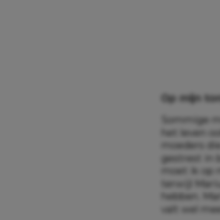
Op mijn ton
Sommige moe
het leven oo
moeders die
gestrest in
moet ik op m
terwijl Mari
hebben. Marl
valt wel mee