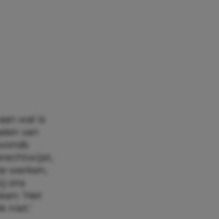
an wal is
halen van
avonds
rechtwijst,
ze werken,
ij ons
ken: ‘Het
 niet.’