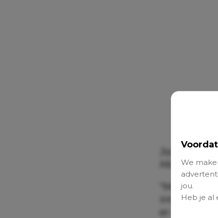
Voordat
Janneke Kor
We maken
Marliza (9),
advertenti
jou.
“Marliza vi
Heb je al
internaat wo
er ook zitte