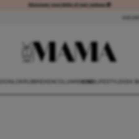
Abonneer voordelig of met cadeau 🎁
Abonneer voordelig of met cad
NIEUW
OONLIJK
RUBRIEKEN
COLUMNS
KIND
LIFESTYLE
KEK B