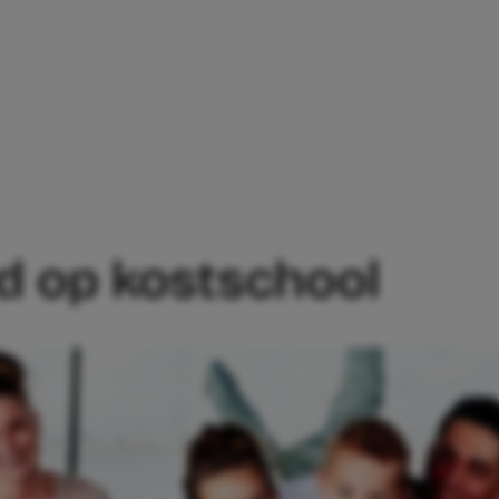
 KIND OP KOSTSCHOOL
nd op kostschool