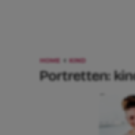
HOME
KIND
PORTRETTEN:
Portretten: ki