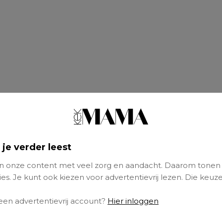
 je verder leest
net (29) is getrouwd met Marius en moeder
 onze content met veel zorg en aandacht. Daarom tonen
 Benjamin (5) en Liander (1).
es. Je kunt ook kiezen voor advertentievrij lezen. Die keuze
ndt het niet meer dan normaal dat ze doordew
 een advertentievrij account?
Hier inloggen
ont. Heeft ze afgekeken bij haar neefjes en ni
n. Op haar derde riep ze al dat ze later ook op 