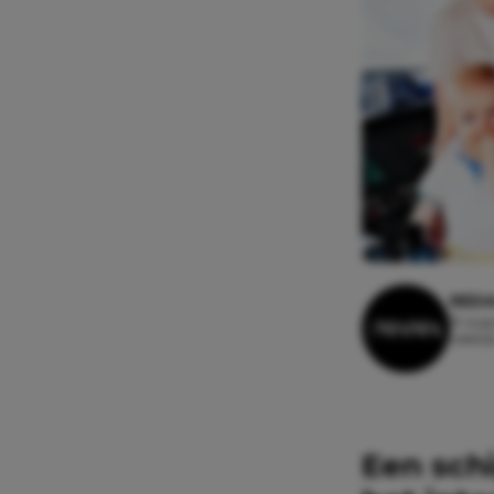
REDA
19 augu
Leesti
Een schi