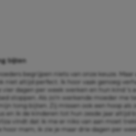
g bijten
ders begrijpen niets van onze keuze. Maar a
k niet altijd perfect. Ik hoor vaak genoeg ver
 vier dagen per week werken en hun kind ’s 
 bed stoppen. Als zo’n werkende moeder me te
ijn tong bijten. Zij missen ook een hoop als 
us en ik de kinderen tot hun zesde jaar altijd b
iza vindt dat ik me er niks van aan moet trek
 hoor mam, ik zie je maar drie dagen per week