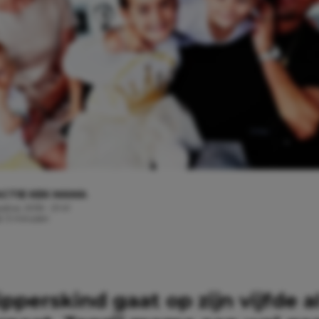
CTIE KEK MAMA
stus, 2016 - 21:41
jd: 3 minuten
pperskind gaat op zijn vijfde a