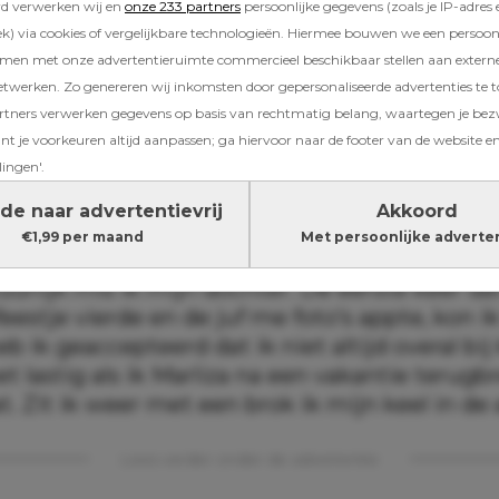
rd verwerken wij en
onze 233 partners
persoonlijke gegevens (zoals je IP-adres 
ilde wonen.
) via cookies of vergelijkbare technologieën. Hiermee bouwen we een persoonli
amen met onze advertentieruimte commercieel beschikbaar stellen aan extern
etwerken. Zo genereren wij inkomsten door gepersonaliseerde advertenties te 
 Whatsapp
ners verwerken gegevens op basis van rechtmatig belang, waartegen je be
ering hadden, zei Marius al dat hij later met
t je voorkeuren altijd aanpassen; ga hiervoor naar de footer van de website en
lingen'.
 wonen en werken en dat onze kinderen naar 
ouden gaan. Dat kan ook niet anders omdat w
de naar advertentievrij
Akkoord
edrijf runnen. We varen wel alleen in Nederl
€1,99 per maand
Met persoonlijke adverte
er iets met Marliza gebeurt, zijn we binnen ee
tuurlijk mis ik mijn dochter. De eerste keer da
eestje vierde en de juf me foto’s appte, kon i
b ik geaccepteerd dat ik niet altijd overal bij 
het lastig als ik Marliza na een vakantie terug
t. Zit ik weer met een brok ik mijn keel in de 
Lees verder onder de advertentie