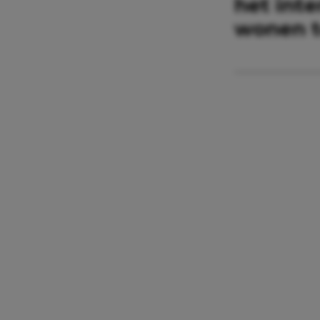
het int
wonen te