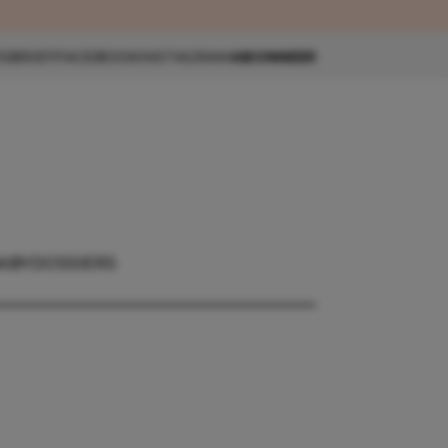
eau 🎁
SBRIEF
FACEBOOK
INSTAGRAM
ABONNEER
ABY
DOSSIERS