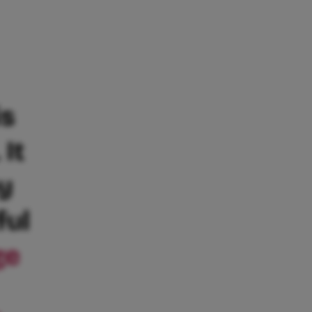
is
It
y
ful
ge