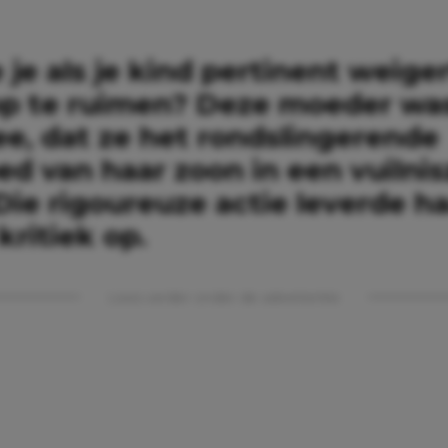
je als je kind pertinent weiger
p te ruimen? Deze moeder was
ee, dat ze het rondslingerende
ed van haar zoon in een vuilni
Die rigoureuze actie leverde h
ritiek op.
Lees verder onder de advertentie