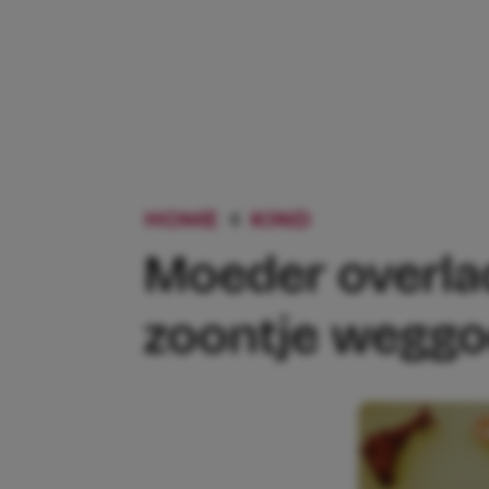
HOME
KIND
MOEDER OVER
Moeder overla
zoontje weggo