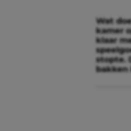
Wat doe 
kamer o
klaar m
speelgo
stopte. 
bakken k