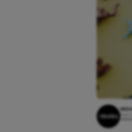
REDA
3 juni,
Leesti