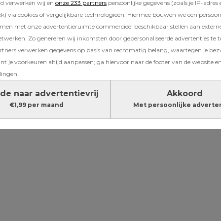
rd verwerken wij en
onze 233 partners
persoonlijke gegevens (zoals je IP-adres 
) via cookies of vergelijkbare technologieën. Hiermee bouwen we een persoonli
amen met onze advertentieruimte commercieel beschikbaar stellen aan extern
e vindt het belangrijk dat haar zoon zijn
eig
etwerken. Zo genereren wij inkomsten door gepersonaliseerde advertenties te 
e wil geen ‘respectloze’ man opvoeden die ver
ners verwerken gegevens op basis van rechtmatig belang, waartegen je be
of vrouw dat wel voor ‘m doet. Dus toen haar
t je voorkeuren altijd aanpassen; ga hiervoor naar de footer van de website en
 dat zíj zijn rommel moest opruimen, dacht ze
lingen'.
dat. Ze nam geen halve maatregelen en ging 
oor zijn kamer om hem een les te leren.
de naar advertentievrij
Akkoord
€1,99 per maand
Met persoonlijke adverte
Lees verder onder de advertentie