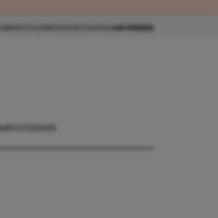
eau 🎁
SBRIEF
FACEBOOK
INSTAGRAM
ABONNEER
ABY
DOSSIERS