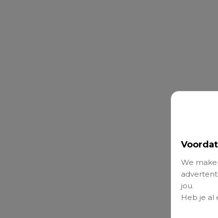
Voordat
We maken
advertenti
jou.
Heb je al