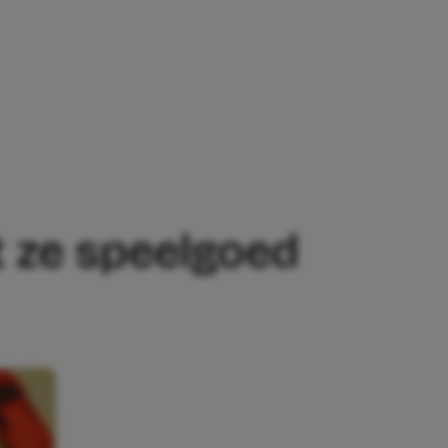
GOED ZOONTJE WEGGOOIT
t ze speelgoed