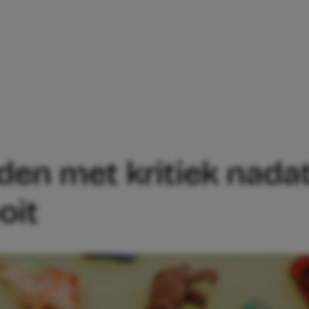
LADEN MET KRITIEK NADAT ZE SPEEL
den met kritiek nada
oit