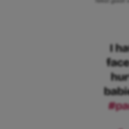
Tekst gaat 
I h
face
hur
babi
#pa