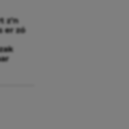
t z’n
 er zó
szak
aar