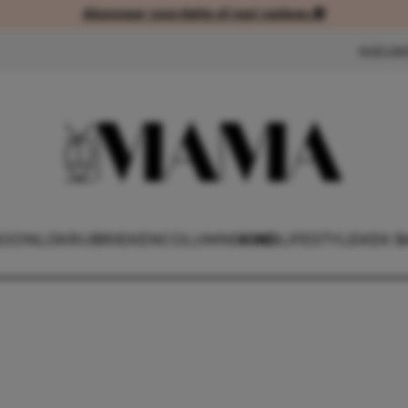
Abonneer voordelig of met cadeau 🎁
Abonneer voordelig of met cad
NIEUW
OONLIJK
RUBRIEKEN
COLUMNS
KIND
LIFESTYLE
KEK B