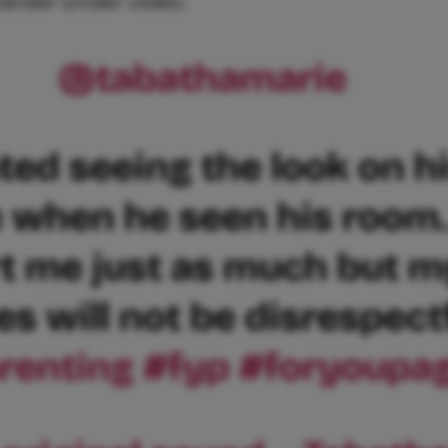
verder onder video.
@tabathamarie
ated seeing the look on h
 when he seen his room. 
t me just as much but m
es will not be disrespect
renting
#fyp
#foryoupa