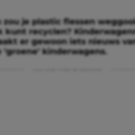
zou je plastic flessen weggooi
ok kunt recyclen? Kinderwage
aakt er gewoon iets nieuws va
e ‘groene’ kinderwagens.
Lees verder onder de advertentie