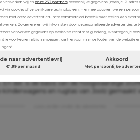
rd verwerken wij en
onze 233 partners
persoonlijke gegevens (zoals je IP-adres 
) via cookies of vergelijkbare technologieën. Hiermee bouwen we een persoonli
amen met onze advertentieruimte commercieel beschikbaar stellen aan extern
n van plastic flessen
etwerken. Zo genereren wij inkomsten door gepersonaliseerde advertenties te 
ners verwerken gegevens op basis van rechtmatig belang, waartegen je be
rden er miljoenen (!) plastic flessen weggego
t je voorkeuren altijd aanpassen; ga hiervoor naar de footer van de website en
inderwagenmerk Joolz. Daarom lanceren ze e
lingen'.
inderwagens en rugtassen gemaakt van gerec
 Hoe dat werkt? Een recyclingbedrijf verzamel
de naar advertentievrij
Akkoord
sen, maakt ze schoon en versnippert ze. Vervo
€1,99 per maand
Met persoonlijke adverte
nippers omgesmolten tot pellets waar ze pol
. En dat is de basis van de hoogwaardige stof
kinderwagens en rugtas van Joolz gemaakt 
Lees verder onder de advertentie