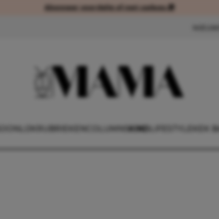
Abonneer voordelig of met cadeau 🎁
Abonneer voordelig of met cad
NIEUW
OONLIJK
RUBRIEKEN
COLUMNS
KIND
LIFESTYLE
KEK B