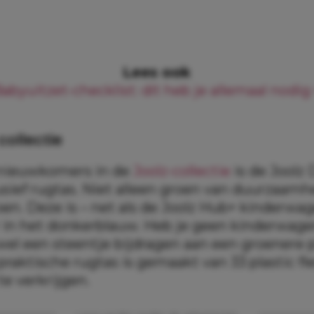
Lees ook
abyuitzet-checklist: dít heb je allemaal nodig
ollectie
 nieuwkomers in de
Joolz-collectie
is de Joolz 
usief rugtas. Niet alleen groen van duurzaamh
oen. Deze is – net als de Joolz Hub+ kinderwa
r in het donkerblauw. Heb je geen kinderwage
 wel een steentje bijdragen aan een groenere 
n praktische rugtas is gemaakt van 33 plastic f
e verkrijgen.