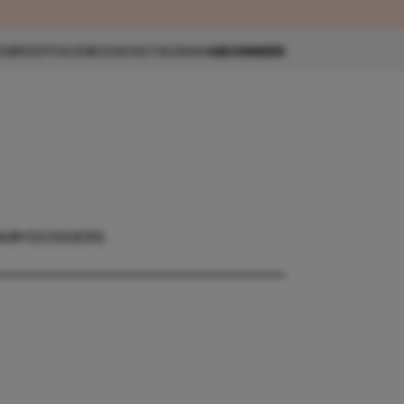
eau 🎁
SBRIEF
FACEBOOK
INSTAGRAM
ABONNEER
ABY
DOSSIERS