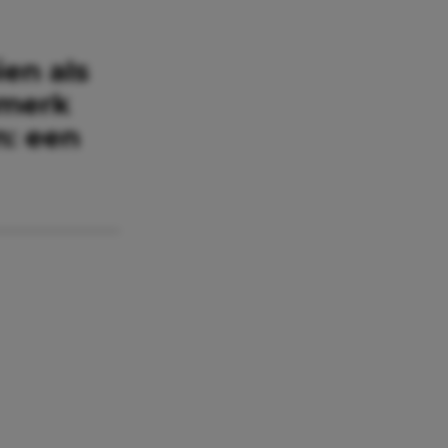
en als
nmerk
n: een