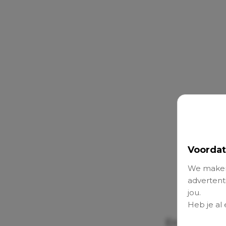
Voordat
We maken
advertenti
jou.
Heb je al
En zo’n duu