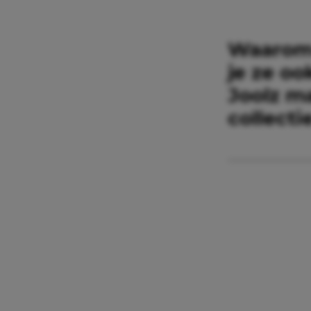
Waarom 
je ze o
Joolz m
collecti