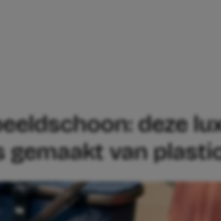
 BEELDSCHOON: DEZE LUXE KINDERWAG
eeldschoon: deze lu
 gemaakt van plastic