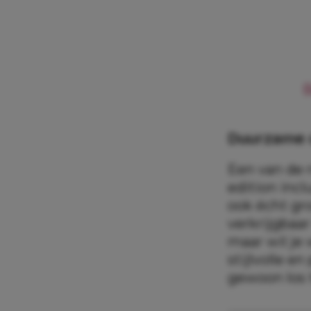
B
Duurzame c
Een van de
edition incl
ook écht gr
verkrijgbaa
maar wil je
stijlvolle e
gewoon los t