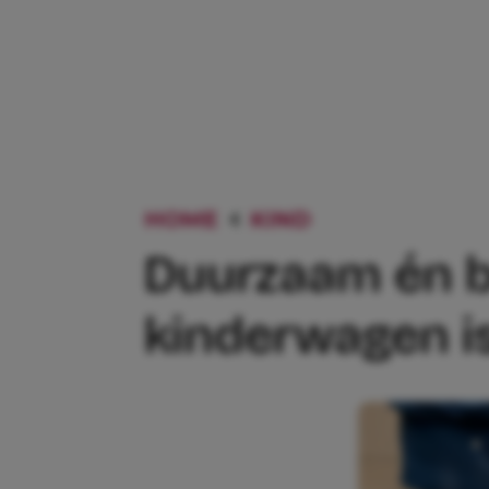
HOME
KIND
DUURZAAM ÉN
Duurzaam én b
kinderwagen is