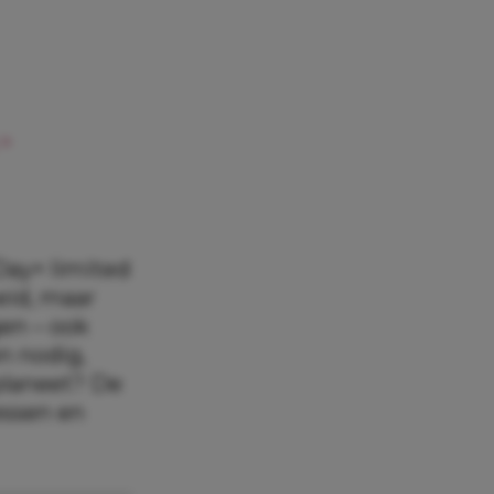
 >
Day+ limited
eid, maar
gen – ook
n nodig,
planeet? De
lessen en