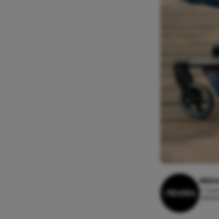
REDA
9 nove
Leesti