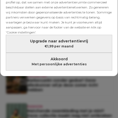
profiel op, dat we samen met onze advertentieruimte commercieel
beschikbaar stellen aan externe advertentienetwerken. Zo genereren
Ga voor me-time
wij inkomsten door gepersonaliseerde advertenties te tonen. Sommige
partners verwerken gegevens op basis van rechtmatig belang,
waartegen je bezwaar kunt maken. Je kunt je voorkeuren altijd
aanpassen; ga hiervoor naar de footer van de website en klik op
Delen
'Cookie instellingen'.
Upgrade naar advertentievrij
Delen
€1,99 per maand
Ook interessant voor jou
Akkoord
Met persoonlijke advertenties
FAVORITES
Barbecueën zonder gedoe? Deze
alleskunner wil je deze zomer écht
hebben
FASHION
Matchende zwemkleding met je mini?
Deze collectie maakt mag niet ontbreken