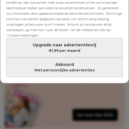
profiel op, dat we samen met onze advertentieruimte commercieel
Nu alleen nog hopen dat iedereen zijn schoenen
beschikbaar stellen aan externe advertentienetwerken. Zo genereren
aanhoudt tot jullie op bestemming zijn.
wij inkomsten door gepersonaliseerde advertenties te tonen. Sommige
Bekijk hier de nieuwe Urban Arrow FamilyNext²
partners verwerken gegevens op basis van rechtmatig belang,
waartegen je bezwaar kunt maken. Je kunt je voorkeuren altijd
Dit artikel is geschreven in samenwerking met
aanpassen; ga hiervoor naar de footer van de website en klik op
Urban Arrow.
'Cookie instellingen'.
Upgrade naar advertentievrij
€1,99 per maand
Kek Mama leesdeals
Akkoord
Met persoonlijke advertenties
Lees Kek Mama nu met korting of luxe
cadeau
Ga voor me-time