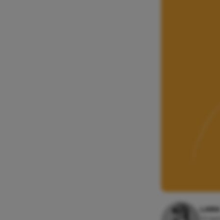
LAR
26 sep