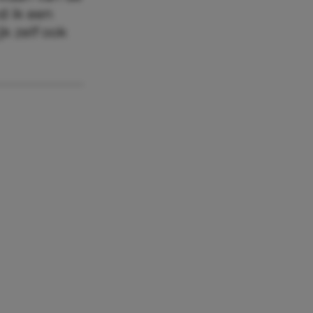
d ik een
k zelf ook