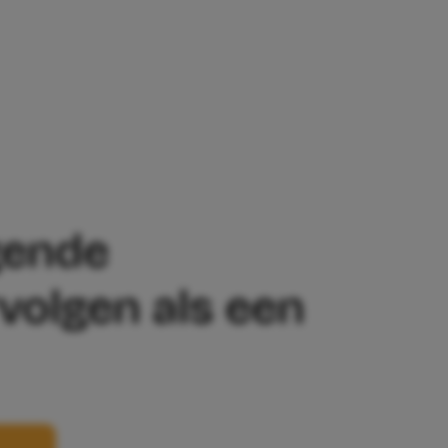
E LEVENSJAAR NIET HAAL, BLIJFT ME A
lgende
rvolgen als een