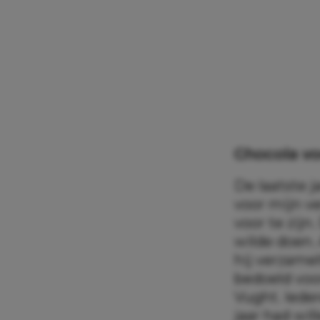
Chocola vo
De laatste j
voor mijn ve
voor te zijn
wilde doen. 
hij verzamel
bedoeld voo
Vught. Ieder
jaar had wi