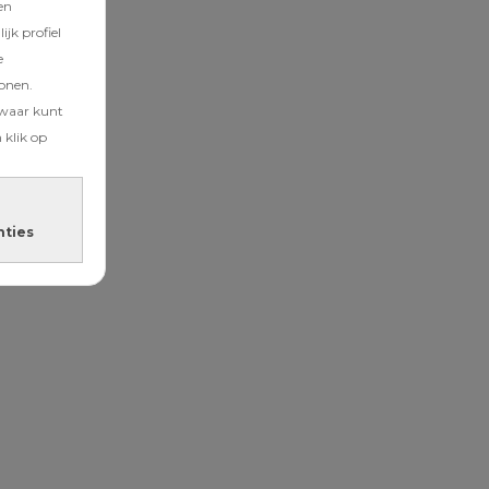
en
jk profiel
e
tonen.
zwaar kunt
 klik op
nties