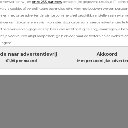
rd verwerken wij en
onze 233 partners
persoonlijke gegevens (zoals je IP-adres 
) via cookies of vergelijkbare technologieën. Hiermee bouwen we een persoonli
amen met onze advertentieruimte commercieel beschikbaar stellen aan extern
etwerken. Zo genereren wij inkomsten door gepersonaliseerde advertenties te 
ners verwerken gegevens op basis van rechtmatig belang, waartegen je be
t je voorkeuren altijd aanpassen; ga hiervoor naar de footer van de website en
lingen'.
de naar advertentievrij
Akkoord
€1,99 per maand
Met persoonlijke adverte