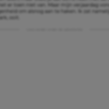
et er toen niet van. Maar mijn verjaardag von
enheid om alsnog aan te haken. Ik zat namelij
rk, ooit.
Lees verder onder de advertentie