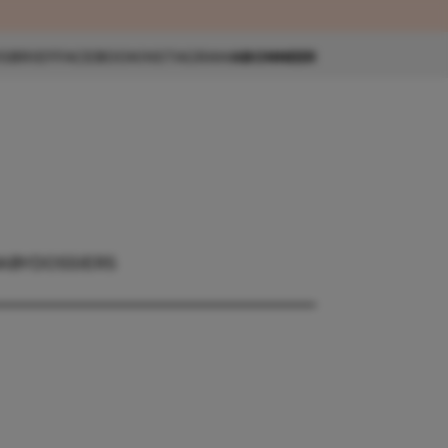
eau 🎁
SBRIEF
FACEBOOK
INSTAGRAM
ABONNEER
ABY
DOSSIERS