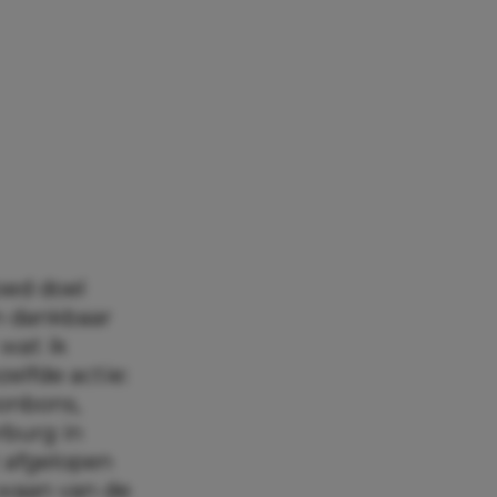
oed doel
om dankbaar
 wat ik
elfde actie:
bonbons,
rburg in
t afgelopen
 waan van de