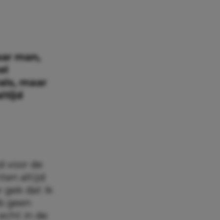
aar man,
el
als, maar
ltijd
d voor de
ten altijd
 gek dat ik
eb geen
echt in de