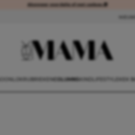
Abonneer voordelig of met cadeau 🎁
Abonneer voordelig of met cad
NIEUW
OONLIJK
RUBRIEKEN
COLUMNS
KIND
LIFESTYLE
KEK B