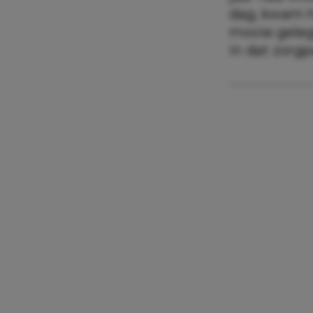
dag, kwam h
mooie geleg
in dat zorgpa