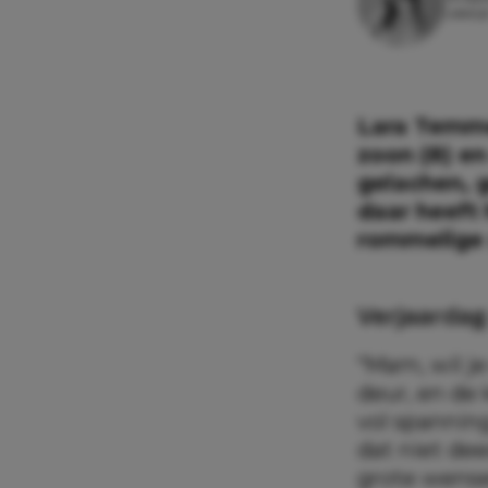
Leesti
Lara Temme
zoon (8) en
gelachen, 
daar heeft 
rommelige 
Verjaarda
“Mam, wil je
deur, en de 
vol spannin
dat niet dee
grote wense