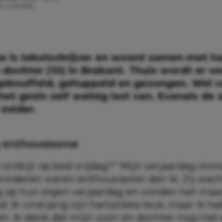
jd: 4 minuten
 is tekstschrijver en woont samen met h
 dochter (10) in Brabant. Thuis wordt er ve
geknuffeld, gehuppeld en gezongen. Wel v
het gezin zelf weinig last van. Evenals de a
zolder.
g enthousiasme
 ontbijt op bed vrijdag?” Mijn verjaardag ston
kinderen waren enthousiaster dan ik. Zij wach
g op hun eigen verjaardag en vonden het maar
d. Ik vind jarig zijn hartstikke leuk, maar ik h
n. Ik denk dat mijn zoon en dochter nog niet 