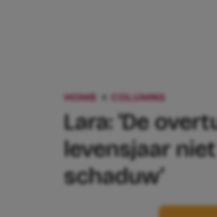
HOME
COLUMNS
LARA: ‘
Lara: ‘De overt
levensjaar niet
schaduw’