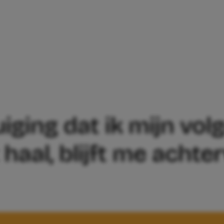
DE OVERTUIGING DAT IK MIJN VOLGEND
uiging dat ik mijn vo
 haal, blijft me achte