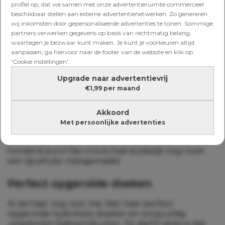
profiel op, dat we samen met onze advertentieruimte commercieel
beschikbaar stellen aan externe advertentienetwerken. Zo genereren
wij inkomsten door gepersonaliseerde advertenties te tonen. Sommige
partners verwerken gegevens op basis van rechtmatig belang,
waartegen je bezwaar kunt maken. Je kunt je voorkeuren altijd
aanpassen; ga hiervoor naar de footer van de website en klik op
'Cookie instellingen'.
Upgrade naar advertentievrij
€1,99 per maand
Akkoord
Met persoonlijke advertenties
Ze kocht een verschoonmand van honderd euro.
Een mand. Om een baby in te verschonen. Van
honderd euro! Die vrouw had duidelijk nog nooit
een spuitluier meegemaakt.
Perfect opgerolde doeken
Ik zie haar nog voor me. Met haar perfect
opgerolde hydrofiele doeken en zorgvuldig
uitgekozen babyproducten. Ze dacht serieus dat