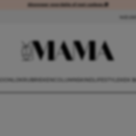
Abonneer voordelig of met cadeau 🎁
Abonneer voordelig of met cad
NIEUW
OONLIJK
RUBRIEKEN
COLUMNS
KIND
LIFESTYLE
KEK B