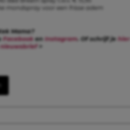
o Bad Breath spray t.w.v. € 15,95
jke mondspray voor een frisse adem
Kek Mama?
p
Facebook
en
Instagram
. Of schrijf je
hier
nieuwsbrief
>
n