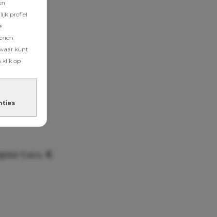
en
jk profiel
e
tonen.
zwaar kunt
 klik op
nties
s
oo t.w.v. €