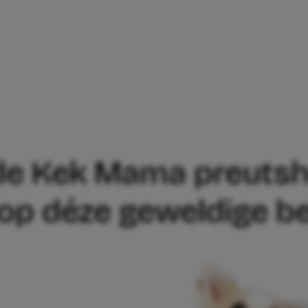
ET DE KEK MAMA PREUTSHEID-ENQUÊTE
de Kek Mama preutsh
op déze geweldige b