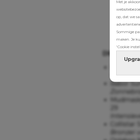
Met je akkoo
websitebezoek
op, dat we s
advertentien
Sommige part
maken. Je kun
'Cookie instel
Dit zit er 
Upgra
DermaDiva
Hydrateer
Babor Sun
Zonnebra
Mudmasky
29
Intensie
Collistar
Bronzer v