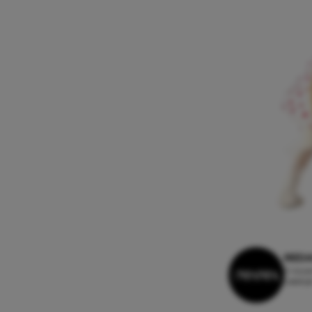
REDA
9 nove
Leestij