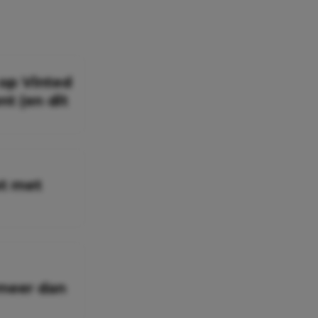
 op Vinted
t (en dit
pt met
 meer dan