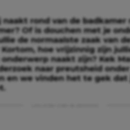
jij naakt rond van de badkamer
mer? Of is douchen met je on
jullie de normaalste zaak van d
Kortom, hoe vrijzinnig zijn julli
 onderwerp naakt zijn? Kek M
derzoek naar preutsheid onder
n en we vinden het te gek dat 
t.
Lees verder onder de advertentie