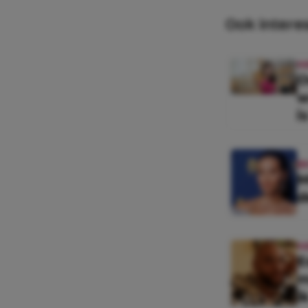
Ook intere
N
O
w
i
B
M
d
N
E
m
i