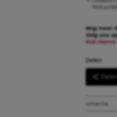
Oolaboo N
Natuurli
Nog meer 
Volg ons o
Kek Mama 
Delen
Dele
winactie