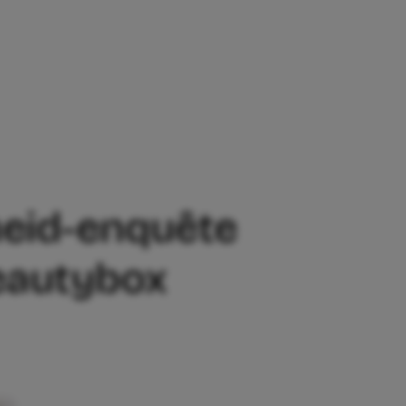
 EN MAAK KANS OP DÉZE GEWELDIGE 
eid-enquête
eautybox