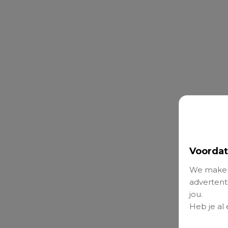
Voordat
We maken
advertenti
jou.
Heb je al