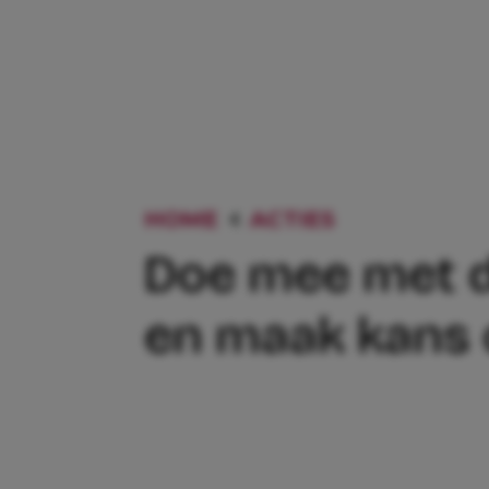
HOME
ACTIES
DOE MEE M
Doe mee met 
en maak kans 