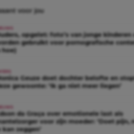
ssant voor jou
IEUWS
uders, opgelet: foto’s van jonge kinderen
orden gebruikt voor pornografische conten
s hoe)
N'ERS
onica Geuze doet dochter belofte en sto
eze gewoonte: ‘Ik ga niet meer liegen’
IEUWS
dson da Graça over emotionele last als
antelzorger voor zijn moeder: ‘Doet pijn,
k kan zeggen’