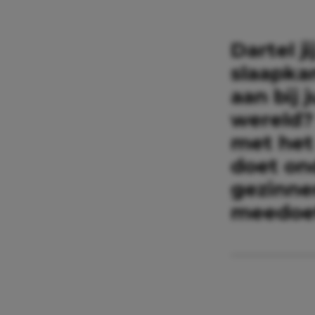
Dartel 
slaapka
aan bij 
wereld? 
met het
doet on
gezinne
meedoe