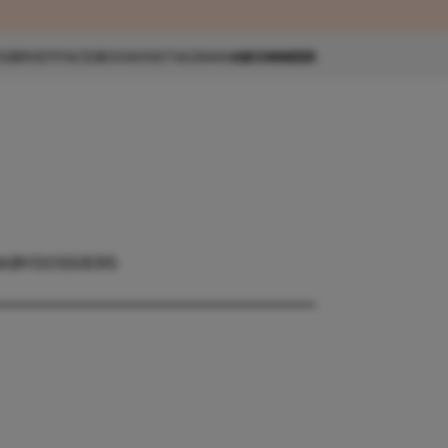
eau 🎁
SBRIEF
FACEBOOK
INSTAGRAM
ABONNEER
ABY
DOSSIERS