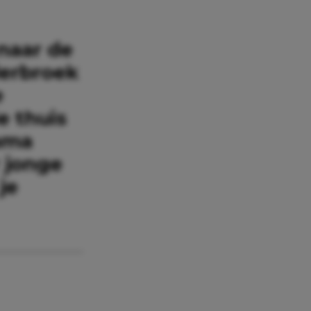
 naar de
derbroek
e
e thuis
ama
 jonge
je