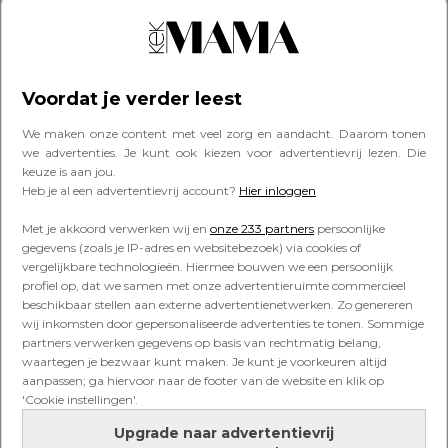
FAVORITES
Spetterende zomer: de leukste
opblaasbare zwembaden voor je
Voordat je verder leest
kind
We maken onze content met veel zorg en aandacht. Daarom tonen
we advertenties. Je kunt ook kiezen voor advertentievrij lezen. Die
keuze is aan jou.
KIND
Heb je al een advertentievrij account?
Hier inloggen
Waterpret in eigen tuin: híer moet
je op letten als je een
Met je akkoord verwerken wij en
onze 233 partners
persoonlijke
opblaasbaar zwembad koopt
gegevens (zoals je IP-adres en websitebezoek) via cookies of
vergelijkbare technologieën. Hiermee bouwen we een persoonlijk
profiel op, dat we samen met onze advertentieruimte commercieel
beschikbaar stellen aan externe advertentienetwerken. Zo genereren
FAVORITES
wij inkomsten door gepersonaliseerde advertenties te tonen. Sommige
Lekker spetteren: de leukste
partners verwerken gegevens op basis van rechtmatig belang,
zwembroeken voor je kind
waartegen je bezwaar kunt maken. Je kunt je voorkeuren altijd
aanpassen; ga hiervoor naar de footer van de website en klik op
'Cookie instellingen'.
Upgrade naar advertentievrij