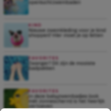
openluchtzwembaden
KIND
Nieuwe zwemkleding voor je kind
shoppen? Híer moet je op letten
FAVORITES
Zwanger? Dit zijn de mooiste
badpakken
FAVORITES
In deze babyzwembadjes (ook
mét zonnescherm) is het heerlijk
vertoeven