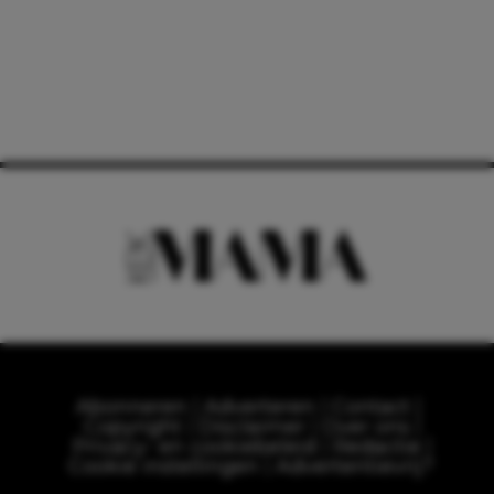
Abonneren
Adverteren
Contact
Copyright
Disclaimer
Over ons
Privacy- en cookiebeleid
Redactie
Cookie instellingen
Advertentievrij?