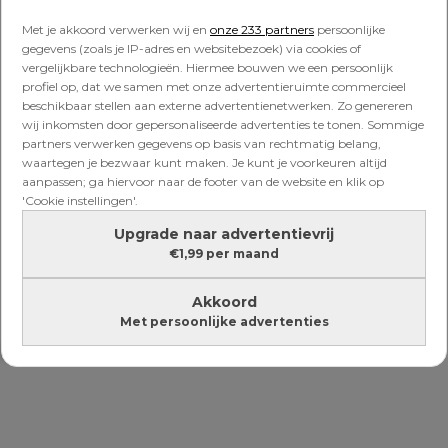
Met je akkoord verwerken wij en
onze 233 partners
persoonlijke
gegevens (zoals je IP-adres en websitebezoek) via cookies of
NIEUWS
vergelijkbare technologieën. Hiermee bouwen we een persoonlijk
Aantal gevallen RS-virus
profiel op, dat we samen met onze advertentieruimte commercieel
toegenomen na opheffen
beschikbaar stellen aan externe advertentienetwerken. Zo genereren
coronamaatregelen
wij inkomsten door gepersonaliseerde advertenties te tonen. Sommige
partners verwerken gegevens op basis van rechtmatig belang,
waartegen je bezwaar kunt maken. Je kunt je voorkeuren altijd
aanpassen; ga hiervoor naar de footer van de website en klik op
NIEUWS
'Cookie instellingen'.
Dochtertje Mascha Feoktistova
heeft RS-virus: ‘Heel intens
Upgrade naar advertentievrij
allemaal’
€1,99 per maand
Akkoord
Met persoonlijke advertenties
Lees verder onder de advertentie