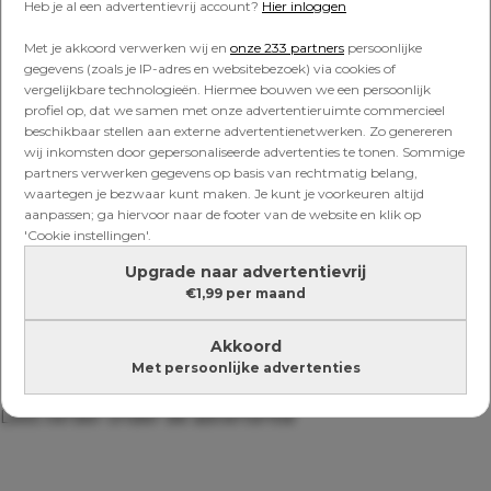
Heb je al een advertentievrij account?
Hier inloggen
Met je akkoord verwerken wij en
onze 233 partners
persoonlijke
gegevens (zoals je IP-adres en websitebezoek) via cookies of
SAMEN ETEN
vergelijkbare technologieën. Hiermee bouwen we een persoonlijk
3x spannende en zomerse
profiel op, dat we samen met onze advertentieruimte commercieel
borrelrecepten om van te
beschikbaar stellen aan externe advertentienetwerken. Zo genereren
watertanden
wij inkomsten door gepersonaliseerde advertenties te tonen. Sommige
partners verwerken gegevens op basis van rechtmatig belang,
waartegen je bezwaar kunt maken. Je kunt je voorkeuren altijd
aanpassen; ga hiervoor naar de footer van de website en klik op
SAMEN ETEN
'Cookie instellingen'.
BBQ-tip: bruschetta’s met
Upgrade naar advertentievrij
gepofte zoete aardappel (mét
€1,99 per maand
gratis toffe dominostenen)
Akkoord
Met persoonlijke advertenties
Lees verder onder de advertentie