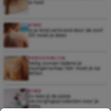
je huid
KIND
Is je kind verbrand door de zon?
Dít moet je doen
PERSOONLIJK
Veilig zonnen tijdens je
zwangerschap: hier moet je op
letten
KIND
Zo kies jij de juiste
verzorgingsproducten voor je
baby