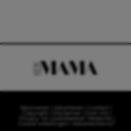
Abonneren
Adverteren
Contact
Copyright
Disclaimer
Over ons
Privacy- en cookiebeleid
Redactie
Cookie instellingen
Advertentievrij?