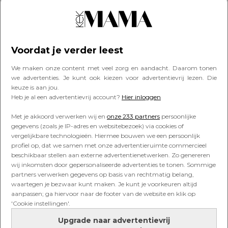
FAVORITES
Onze favorieten: de fijnste make-
up musthaves
Voordat je verder leest
We maken onze content met veel zorg en aandacht. Daarom tonen
we advertenties. Je kunt ook kiezen voor advertentievrij lezen. Die
keuze is aan jou.
FAVORITES
Heb je al een advertentievrij account?
Hier inloggen
Tepelzalf: wanneer heb je het
nodig?
Met je akkoord verwerken wij en
onze 233 partners
persoonlijke
gegevens (zoals je IP-adres en websitebezoek) via cookies of
vergelijkbare technologieën. Hiermee bouwen we een persoonlijk
profiel op, dat we samen met onze advertentieruimte commercieel
beschikbaar stellen aan externe advertentienetwerken. Zo genereren
TOPSTORY
wij inkomsten door gepersonaliseerde advertenties te tonen. Sommige
‘Dit zijn de fijnste
partners verwerken gegevens op basis van rechtmatig belang,
verzorgingsproducten voor mijn
waartegen je bezwaar kunt maken. Je kunt je voorkeuren altijd
baby’
aanpassen; ga hiervoor naar de footer van de website en klik op
'Cookie instellingen'.
Upgrade naar advertentievrij