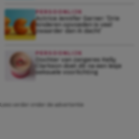
PERSOONLIJK
Actrice Jennifer Garner: ‘Drie
kinderen opvoeden is veel
zwaarder dan ik dacht’
PERSOONLIJK
Dochter van zangeres Kelly
Clarkson doet dít na een lesje
seksuele voorlichting
Lees verder onder de advertentie