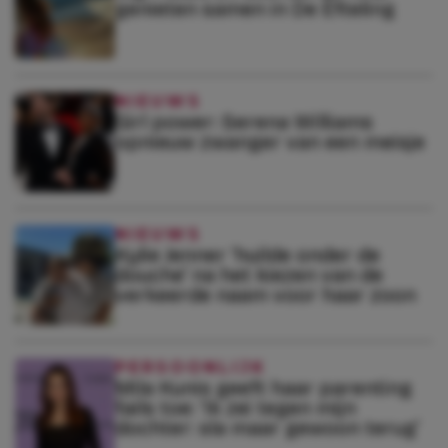
genieten samen in De Efteling
NIEUWS
Girl power: Serena Williams
opnieuw zwanger van een meisje
NIEUWS
Kylie Jenner ‘huilde onder de
douche’ na het kiezen van de
verkeerde naam voor haar zoon
PERSOONLIJK
Mila Kunis geeft haar parenting
fails toe: ‘Ik zei tegen mijn
dochter: sla maar gewoon terug’