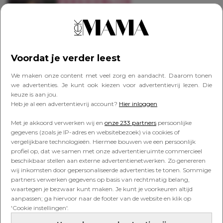
PERSOONLIJK
Megan Fox: ‘Het moederschap
brengt in Hollywood een enorme
druk met zich mee’
Voordat je verder leest
PERSOONLIJK
We maken onze content met veel zorg en aandacht. Daarom tonen
Katy Perry: ‘Sinds ik moeder ben,
we advertenties. Je kunt ook kiezen voor advertentievrij lezen. Die
scheer ik m’n benen niet meer’
keuze is aan jou.
Heb je al een advertentievrij account?
Hier inloggen
Met je akkoord verwerken wij en
onze 233 partners
persoonlijke
gegevens (zoals je IP-adres en websitebezoek) via cookies of
PERSOONLIJK
vergelijkbare technologieën. Hiermee bouwen we een persoonlijk
Hilary Duff over seks tijdens de
profiel op, dat we samen met onze advertentieruimte commercieel
zwangerschap: ‘Ik had er dus
beschikbaar stellen aan externe advertentienetwerken. Zo genereren
écht geen zin in’
wij inkomsten door gepersonaliseerde advertenties te tonen. Sommige
partners verwerken gegevens op basis van rechtmatig belang,
waartegen je bezwaar kunt maken. Je kunt je voorkeuren altijd
aanpassen; ga hiervoor naar de footer van de website en klik op
PERSOONLIJK
'Cookie instellingen'.
‘Het is alsof wij plussize
zwangere vrouwen niet bestaan’