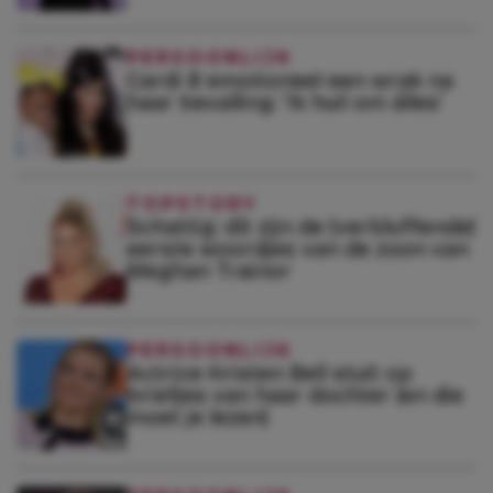
PERSOONLIJK
Cardi B emotioneel een wrak na
haar bevalling: ‘Ik huil om álles’
TOPSTORY
Schattig: dít zijn de (verbluffende)
eerste woordjes van de zoon van
Meghan Trainor
PERSOONLIJK
Actrice Kristen Bell stuit op
briefjes van haar dochter (en die
moet je lezen)