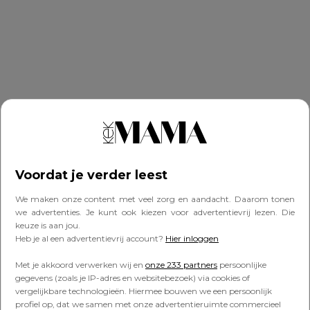
Voordat je verder leest
We maken onze content met veel zorg en aandacht. Daarom tonen
Figuren prikken
we advertenties. Je kunt ook kiezen voor advertentievrij lezen. Die
keuze is aan jou.
Heb je al een advertentievrij account?
Hier inloggen
Met je akkoord verwerken wij en
onze 233 partners
persoonlijke
gegevens (zoals je IP-adres en websitebezoek) via cookies of
vergelijkbare technologieën. Hiermee bouwen we een persoonlijk
profiel op, dat we samen met onze advertentieruimte commercieel