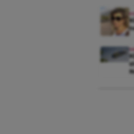
K
K
n
N
K
s
N