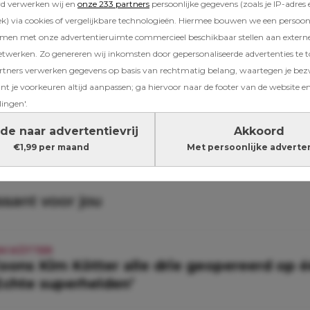
rd verwerken wij en
onze 233 partners
persoonlijke gegevens (zoals je IP-adres 
) via cookies of vergelijkbare technologieën. Hiermee bouwen we een persoonli
amen met onze advertentieruimte commercieel beschikbaar stellen aan extern
etwerken. Zo genereren wij inkomsten door gepersonaliseerde advertenties te 
n
ners verwerken gegevens op basis van rechtmatig belang, waartegen je be
t je voorkeuren altijd aanpassen; ga hiervoor naar de footer van de website en
lingen'.
de naar advertentievrij
Akkoord
 Mama TV
kim kotter
video
€1,99 per maand
Met persoonlijke adverte
ssant voor jou
IM KÖTTER
oons Kim Kötter alle drie geopereerd op 
Echte superhelden’