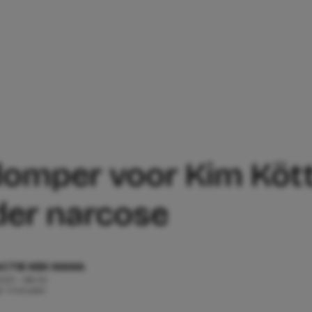
OPNIEUW EEN DOMPER VOOR KIM KÖTT
omper voor Kim Kött
er narcose
CTIE KEK MAMA
 2021 - 08:02
d: 1 minuten