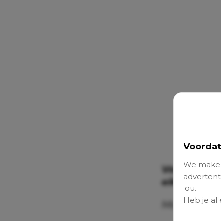
Voordat
We maken
Voor meer 
advertenti
elke donde
jou.
Heb je al
Montage: L