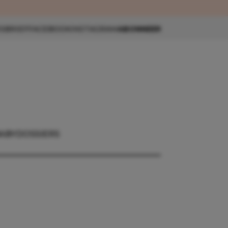
eau 🎁
SBRIEF
FACEBOOK
INSTAGRAM
ABONNEER
ABY
DOSSIERS