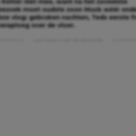
 Kötter niet mee, want na het zoveelste
bezoek moet oudste zoon Muck wéér onde
eze vlog: gebroken nachten, Teds eerste f
eraploeg over de vloer.
Lees verder onder de advertentie