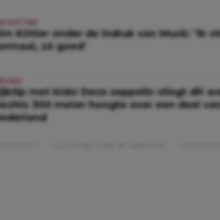
IM KÖTTER
im Kötter onder de indruk van Muck: ‘Ik vin
ormaal, zó goed’
IEUWS
ijktip met kids! Deze zeppelin vliegt dit 
lechts 300 meter hoogte over een deel va
ederland
Lees verder onder de advertentie