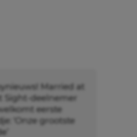
ynieuws! Married at
st Sight-deelnemer
welkomt eerste
je: ‘Onze grootste
de’