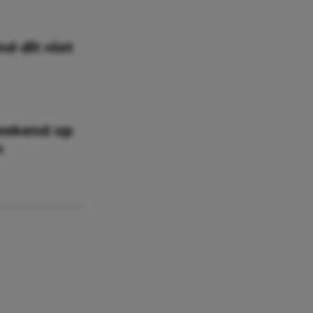
d dit niet
weekend op
n