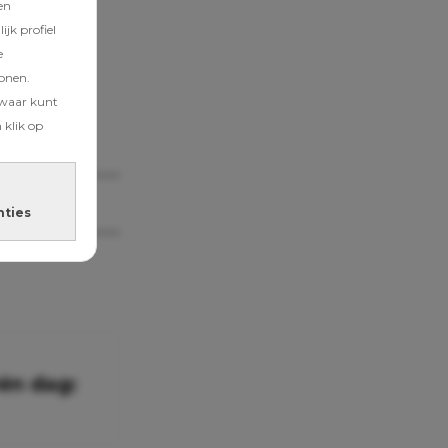
en
jk profiel
e
tonen.
zwaar kunt
 klik op
nties
één dag: