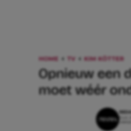
HOME
TV
KIM KÖTTER
Opnieuw een d
moet wéér ond
REDA
8 juli,
Leestij