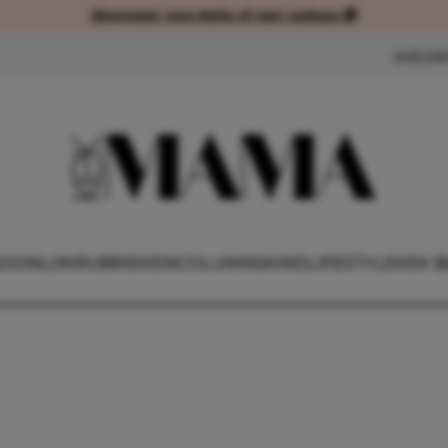
Abonneer voordelig of met cadeau 🎁
Abonneer voordelig of met cad
NIEUW
OONLIJK
RUBRIEKEN
COLUMNS
KIND
LIFESTYLE
KEK B