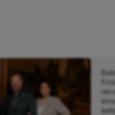
Bab
Fir
ver
kind
lief