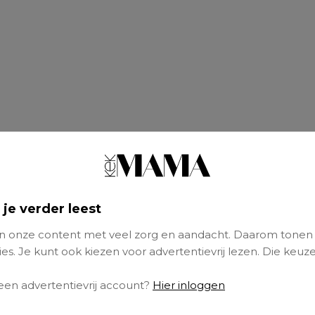
 je verder leest
 onze content met veel zorg en aandacht. Daarom tonen
video’s van Kim: check haar
YouTube-kan
es. Je kunt ook kiezen voor advertentievrij lezen. Die keuze
rdag om 10.00 uur op
Kek Mama TV
.
 een advertentievrij account?
Hier inloggen
isanne Tinga