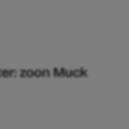
ER: ZOON MUCK MOET WÉÉR ONDER NA
er: zoon Muck