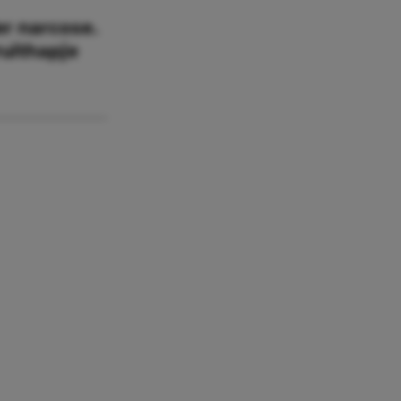
r narcose.
ruithapje