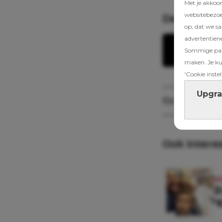
Met je akkoo
websitebezoek
Delen
op, dat we s
advertentien
Dele
Sommige part
maken. Je kun
'Cookie instel
Upgra
filmpjes
Kek
Ook intere
K
Z
‘