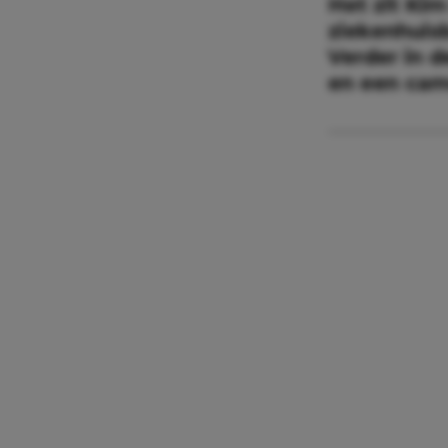
Het zit Kim
ziekenhuis
Verder in d
en een cam