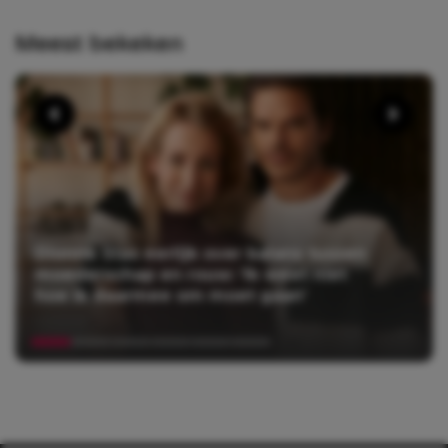
Meest bekeken
Dionne Stax eerlijk over balans tussen
moederschap en rouw: ‘Ik weet niet
hoe ik daarmee om moet gaan’