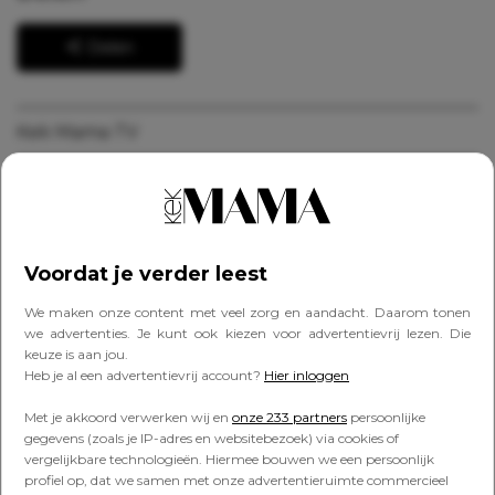
Delen
Kek Mama TV
Ook interessant voor jou
Voordat je verder leest
EROPUIT
Voorjaarsvakantie-tip: deze magische
We maken onze content met veel zorg en aandacht. Daarom tonen
theatervoorstelling is al leuk vanaf 2 jaar
we advertenties. Je kunt ook kiezen voor advertentievrij lezen. Die
keuze is aan jou.
Heb je al een advertentievrij account?
Hier inloggen
EROPUIT
Met je akkoord verwerken wij en
onze 233 partners
persoonlijke
Niet ver van huis: Europese autovakanties
gegevens (zoals je IP-adres en websitebezoek) via cookies of
voor gezinnen
vergelijkbare technologieën. Hiermee bouwen we een persoonlijk
profiel op, dat we samen met onze advertentieruimte commercieel