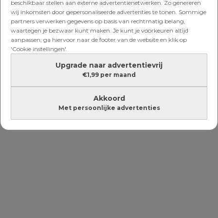
beschikbaar stellen aan externe advertentienetwerken. Zo genereren
wij inkomsten door gepersonaliseerde advertenties te tonen. Sommige
NIEUWS
partners verwerken gegevens op basis van rechtmatig belang,
B&B Vol Liefde-Dani Zijlstra ervaarde
waartegen je bezwaar kunt maken. Je kunt je voorkeuren altijd
eerste weken na bevalling anders dan
aanpassen; ga hiervoor naar de footer van de website en klik op
verwacht: ‘Heel heftig’
'Cookie instellingen'.
Upgrade naar advertentievrij
Lees verder onder de advertentie
€1,99 per maand
Akkoord
Met persoonlijke advertenties