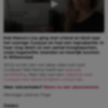
Kek Mama’s Lisa ging met vriend en kind naar
het zonnige Curaçao en had een topvakantie. In
haar vlog deelt ze een aantal hoogtepunten,
zoals hagelwitte stranden en heerlijk lunchen
in Willemstad.
Wil jij na het zien van deze video ook naar
Curaçao? Kek Mama heeft een
speciale
aanbieding
. Meer tips voor een
vakantie naar
Curaçao met kleine kinderen vind je hier
.
Meer reisverhalen?
Neem nu een abonnement
.
Montage: Lisanne Tinga
Delen