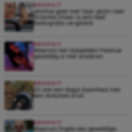
EROPUIT
Jannine gaat met haar gezin naar
Drievliet (maar is iets heel
belangrijks vergeten)
EROPUIT
Waarom het IJsbeelden Festival
geweldig is met kinderen
EROPUIT
Zó ziet een dagje Apenheul met
een dreumes eruit
EROPUIT
Waarom Puglia een geweldige