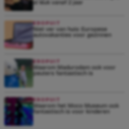
al leuk vanaf 2 jaar
EROPUIT
Niet ver van huis: Europese
autovakanties voor gezinnen
EROPUIT
Waarom Madurodam ook voor
peuters fantastisch is
EROPUIT
Waarom het Moco Museum ook
fantastisch is voor kinderen