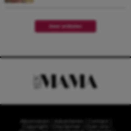
Meer artikelen
Abonneren
Adverteren
Contact
Copyright
Disclaimer
Over ons