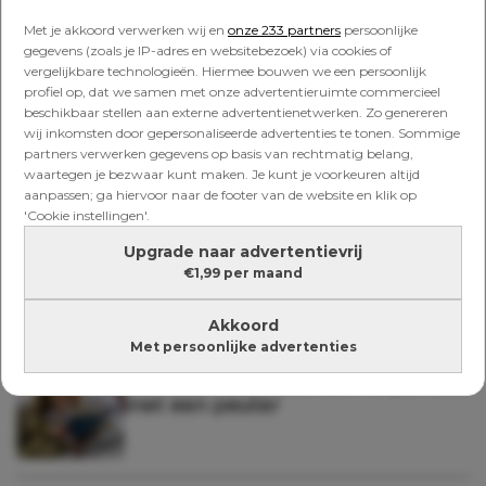
Met je akkoord verwerken wij en
onze 233 partners
persoonlijke
gegevens (zoals je IP-adres en websitebezoek) via cookies of
EROPUIT
vergelijkbare technologieën. Hiermee bouwen we een persoonlijk
Merels kinderen geloven hun
profiel op, dat we samen met onze advertentieruimte commercieel
ogen niet: ‘Dit dier nog nooit van
beschikbaar stellen aan externe advertentienetwerken. Zo genereren
zó dichtbij gezien!’
wij inkomsten door gepersonaliseerde advertenties te tonen. Sommige
partners verwerken gegevens op basis van rechtmatig belang,
waartegen je bezwaar kunt maken. Je kunt je voorkeuren altijd
aanpassen; ga hiervoor naar de footer van de website en klik op
EROPUIT
'Cookie instellingen'.
Jannine gaat glamperen met haar
Upgrade naar advertentievrij
gezin (en zó ziet de geweldige
€1,99 per maand
tent eruit)
Akkoord
Met persoonlijke advertenties
EROPUIT
Dít hotel in Amsterdam is perfect
met een peuter