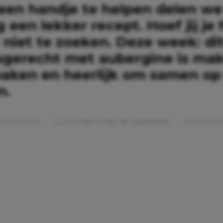
een handje te helpen delen we
 een lekker recept. Hoef jij je 
 niet te zoeken. Deze week: di
gerecht met aubergine is mak
aken en heerlijk om samen op
n.
Lees verder onder de advertentie