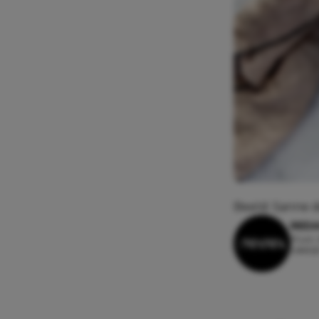
Beeld: Sanne d
REDA
31 juli
Leesti