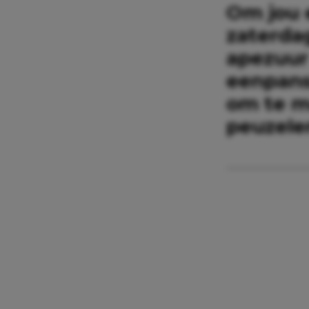
Om jou 
zaterdag
apezuur
eenpans
om te m
peuzele