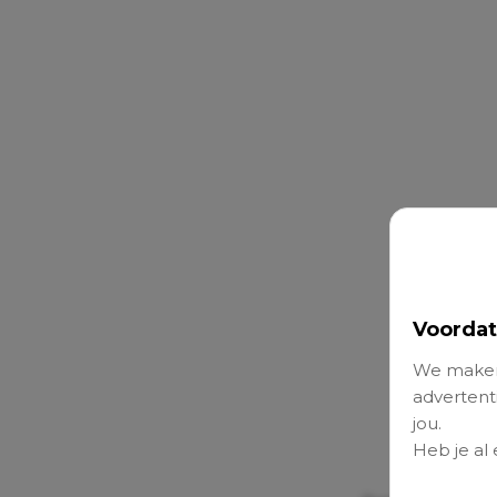
Voordat
We maken
advertenti
jou.
Heb je al