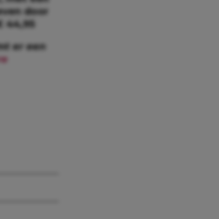
even door
 44,95
mt er een
re