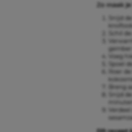
Zo maak je
Snijd de
knoflook
Schil d
Verwarm 
gember 
Voeg hi
Spoel de
Roer de
kokosme
Breng a
Snijd d
minute
Verdeel
sesamza
Dit recept