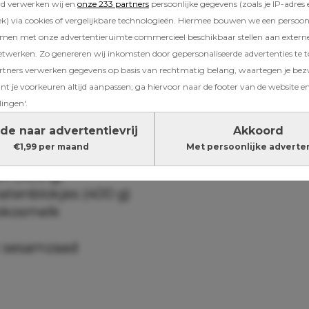
jd 30 minuten | 2 personen | 604 kcal
rd verwerken wij en
onze 233 partners
persoonlijke gegevens (zoals je IP-adres 
) via cookies of vergelijkbare technologieën. Hiermee bouwen we een persoonli
amen met onze advertentieruimte commercieel beschikbaar stellen aan extern
etwerken. Zo genereren wij inkomsten door gepersonaliseerde advertenties te 
ne
ners verwerken gegevens op basis van rechtmatig belang, waartegen je be
en
t je voorkeuren altijd aanpassen; ga hiervoor naar de footer van de website en
s knoflook
lingen'.
mber
de naar advertentievrij
Akkoord
ie
€1,99 per maand
Met persoonlijke adverte
anderzaad
zen (400 g)
matenblokjes (400 g)
okosmelk
t sesamzaad