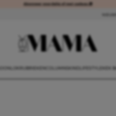
Abonneer voordelig of met cadeau 🎁
Abonneer voordelig of met cad
NIEUW
OONLIJK
RUBRIEKEN
COLUMNS
KIND
LIFESTYLE
KEK B