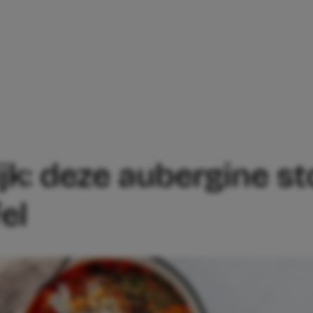
MAKKELIJK: DEZE AUBERGINE STOOF ZET
k: deze aubergine sto
el