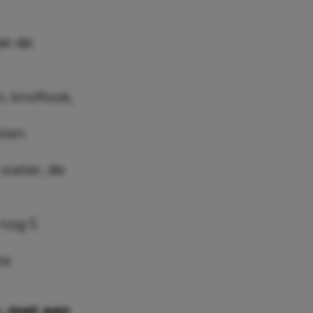
ak de
, knoflook,
ten.
 water, de
 nog 5
te
n
, met een