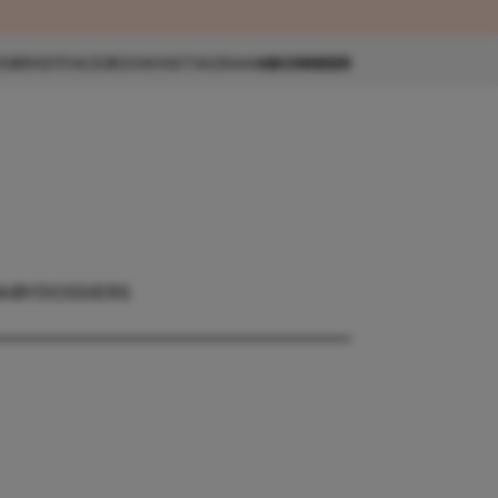
eau 🎁
SBRIEF
FACEBOOK
INSTAGRAM
ABONNEER
ABY
DOSSIERS