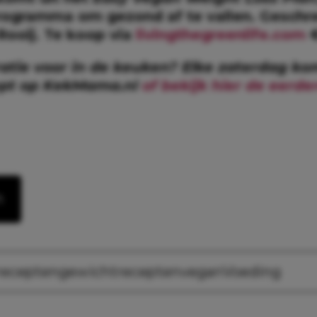
ogramma om gezond af te vallen. Geschr
Rooij. Te koop via
livingthegreenlife.com
€
ratie voor in de keuken? Elke zaterdag ko
ept op KekMama.nl
of bekijk hier de eerde
n
recepten
gewicht
recepten
vegan
Voeding