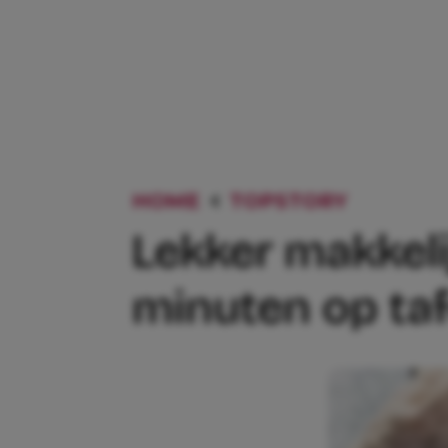
HOME
TOPSTORY
LEKKER 
Lekker makkelij
minuten op taf