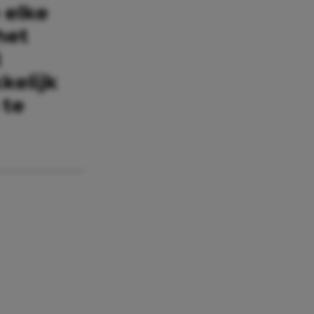
 elke
het
t
kelijk
 te