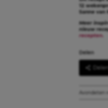
12 wekenpr
Sanne van 
Meer inspi
nieuw rec
recepten.
Delen
Dele
Avondeten 