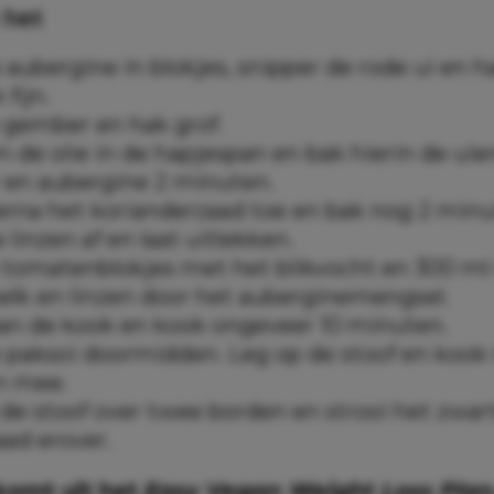
 het
 aubergine in blokjes, snipper de rode ui en h
 fijn.
e gember en hak grof.
de olie in de hapjespan en bak hierin de uien
en aubergine 2 minuten.
erna het korianderzaad toe en bak nog 2 minu
 linzen af en laat uitlekken.
 tomatenblokjes met het blikvocht en 300 ml
lk en linzen door het auberginemengsel.
an de kook en kook ongeveer 10 minuten.
e paksoi doormidden. Leg op de stoof en kook
n mee.
 de stoof over twee borden en strooi het zwar
ad erover.
 komt uit het
Easy Vegan Weight Loss Pla