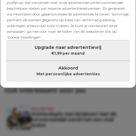
profiel op, dat we samen met onze advertentieruimte commercieel
Ga voor me-time
beschikbaar stellen aan externe advertentienetwerken. Zo genereren
wij inkomsten door gepersonaliseerde advertenties te tonen. Sommige
partners verwerken gegevens op basis van rechtmatig belang,
waartegen je bezwaar kunt maken. Je kunt je voorkeuren altijd
Delen
aanpassen; ga hiervoor naar de footer van de website en klik op
'Cookie instellingen'.
Delen
Upgrade naar advertentievrij
€1,99 per maand
Akkoord
lifestyle
Met persoonlijke advertenties
Ook interessant voor jou
FAVORITES
Ochtendspits met kinderen? Met dit
vervoersmiddel wordt het een stuk
leuker