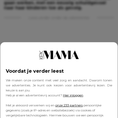
gaan werken, met een eeuwig schuldgevoel
naar haar kinderen toe als gevolg.
Lees verder onder de advertentie
Voordat je verder leest
We maken onze content met veel zorg en aandacht. Daarom tonen
we advertenties. Je kunt ook kiezen voor advertentievrij lezen. Die
keuze is aan jou.
Heb je al een advertentievrij account?
Hier inloggen
Met je akkoord verwerken wij en
onze 233 partners
persoonlijke
gegevens (zoals je IP-adres en websitebezoek) via cookies of
vergelijkbare technologieën. Hiermee bouwen we een persoonlijk