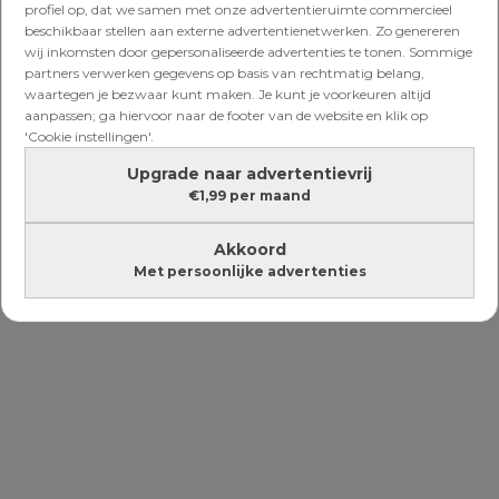
profiel op, dat we samen met onze advertentieruimte commercieel
beschikbaar stellen aan externe advertentienetwerken. Zo genereren
wij inkomsten door gepersonaliseerde advertenties te tonen. Sommige
partners verwerken gegevens op basis van rechtmatig belang,
waartegen je bezwaar kunt maken. Je kunt je voorkeuren altijd
aanpassen; ga hiervoor naar de footer van de website en klik op
'Cookie instellingen'.
Upgrade naar advertentievrij
€1,99 per maand
Akkoord
Met persoonlijke advertenties