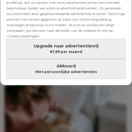
Michelle Walk deelt schrik na ernstig
profiel op, dat we samen met onze advertentieruimte commercieel
zwembadongeluk van zoon: ‘Een
beschikbaar stellen aan externe advertentienetwerken. Zo genereren
godswonder dat hij ongedeerd is’
wij inkomsten door gepersonaliseerde advertenties te tonen. Sommige
partners verwerken gegevens op basis van rechtmatig belang,
waartegen je bezwaar kunt maken. Je kunt je voorkeuren altijd
aanpassen; ga hiervoor naar de footer van de website en klik op
'Cookie instellingen'.
Danique doneerde haar
Upgrade naar advertentievrij
moedermelk aan te vroeg
€1,99 per maand
geboren baby’s: ‘Het idee
Akkoord
raakte mij direct’
Met persoonlijke advertenties