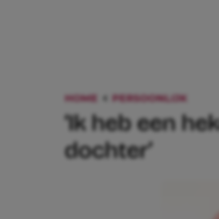
HOME
PERSOONLIJK
‘IK 
‘Ik heb een he
dochter’