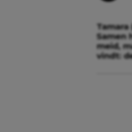
Tamara (
Samen h
meid, ma
vindt: d