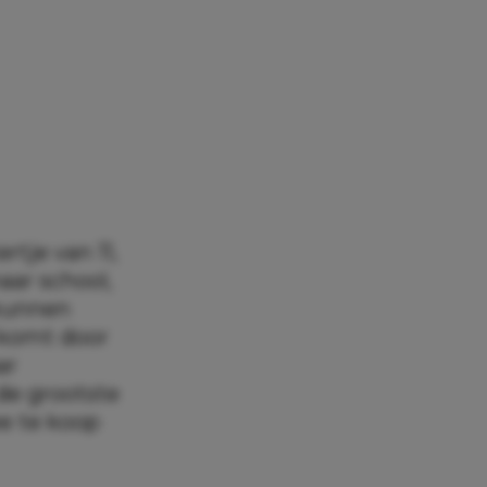
tje van 11,
aar school,
 kunnen
 komt door
ar
de grootste
ee te koop