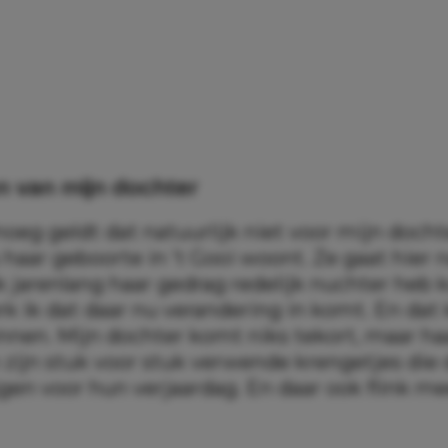
n van mijn dochter
g geldt dat natuurlijk niet voor mijn dochter
s haar geboorte in ’t Gooi woont. Ze gaat hier n
k jarenlang haar gedrag redelijk nuchter heb
k ik dat daar nu verandering in komt. En dat
innen. Mijn dochter komt niks tekort, maar ha
 zijn stuk voor stuk verwende krengetjes die 
jgen voor hun verjaardag. En daar ook flink m