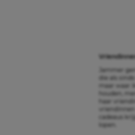
Vriendinne
Jammer genoe
die als sind
maar waar i
houden, mer
haar vriend
vriendinnen
cadeaus kri
lopen.