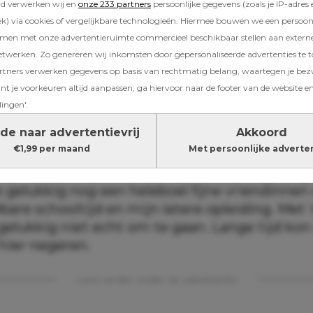
rd verwerken wij en
onze 233 partners
persoonlijke gegevens (zoals je IP-adres 
e met Harm is geweldig, maar zijn achtergrond
) via cookies of vergelijkbare technologieën. Hiermee bouwen we een persoonli
m komt uit een rijk gezin, ik uit een doodnor
amen met onze advertentieruimte commercieel beschikbaar stellen aan extern
was leraar en mijn moeder werkte als verplee
etwerken. Zo genereren wij inkomsten door gepersonaliseerde advertenties te 
et zeker niet slecht, maar zo goed als Harm 
ners verwerken gegevens op basis van rechtmatig belang, waartegen je be
et.
t je voorkeuren altijd aanpassen; ga hiervoor naar de footer van de website en
lingen'.
en ik al 15 jaar samen met Harm, die ik heb l
de naar advertentievrij
Akkoord
k als HR manager. We wonen nu zo’n 13 jaar in 
€1,99 per maand
Met persoonlijke adverte
illa. De omgeving en mijn huis vind ik pracht
eb ik helemaal niks. Ik kom uit de omgeving
 gelukkig nog een heleboel fijne vriendinnen 
are schooltijd en mijn latere opleiding. Met 
 gelukkig niet echt om te gaan. Lange tijd kon
hier negeren.
Lees verder onder de advertentie