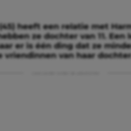
45) heeft een relatie met Harm
ebben ze dochter van 11. Een 
ar er is één ding dat ze minde
e vriendinnen van haar dochter
Lees verder onder de advertentie