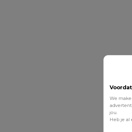
Voordat
We maken
advertenti
jou.
Heb je al