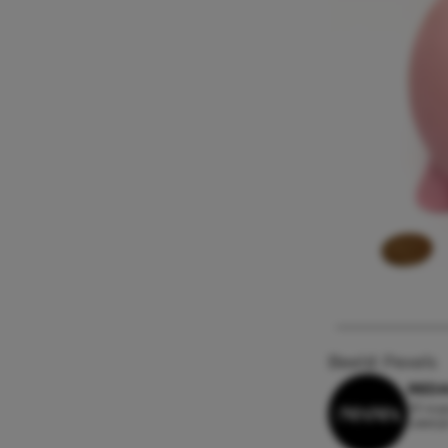
Beeld: Pexels
REDA
23 aug
Leesti