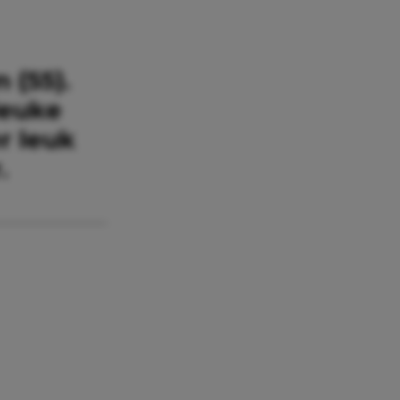
 (55).
leuke
r leuk
.