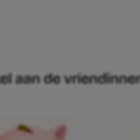
HEB EEN HEKEL AAN DE VRIENDINNEN V
kel aan de vriendinne