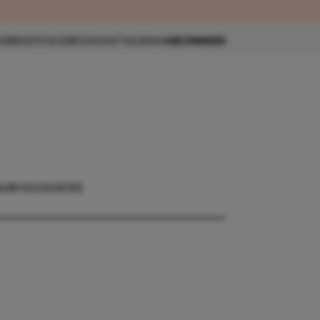
eau 🎁
SBRIEF
FACEBOOK
INSTAGRAM
ABONNEER
ABY
DOSSIERS