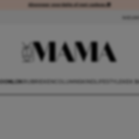
Abonneer voordelig of met cadeau 🎁
Abonneer voordelig of met cad
NIEUW
OONLIJK
RUBRIEKEN
COLUMNS
KIND
LIFESTYLE
KEK B