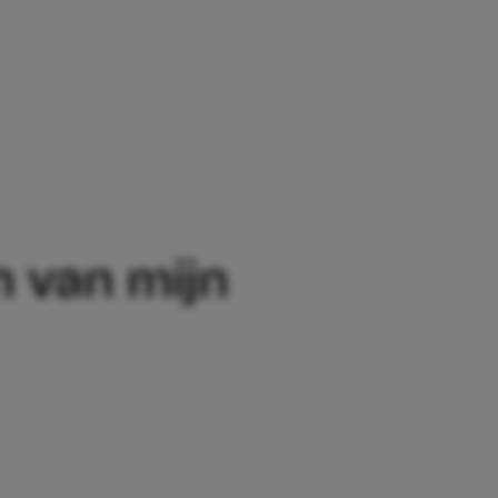
AN MIJN DOCHTER’
n van mijn