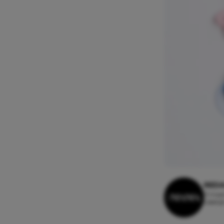
REDA
11 maa
Leesti