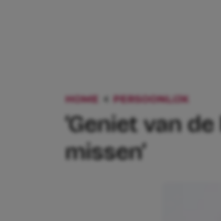
HOME
PERSOONLIJK
‘GEN
‘Geniet van de
missen’