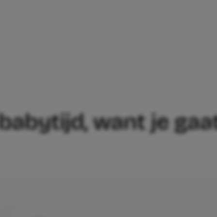
IET VAN DE BABYTIJD, WANT JE GAAT H
 babytijd, want je gaa