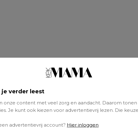
 je verder leest
 onze content met veel zorg en aandacht. Daarom tonen
es. Je kunt ook kiezen voor advertentievrij lezen. Die keuze
 een advertentievrij account?
Hier inloggen
raag je je af waar al die jaren zijn gebleven’, s