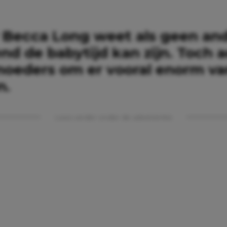
 Becca Long weet als geen an
nd de babytijd kan zijn. Toch 
 moeders om er vooral enorm va
n.
Lees verder onder de advertentie