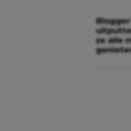
Blogger
uitputte
ze alle
geniete