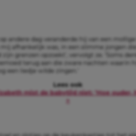
 op andere dag veranderde hij van een mollige
 mij afhankelijk was, in een slimme jongen di
 zijn grenzen opzoekt’, vervolgt ze. ‘Soms de
moed terug aan die zware nachten waarin hij
nog een liedje wilde zingen.’
Lees ook
zabeth mist de babytijd niet: ‘Hoe ouder, 
>
oel en slotjes op de keukenkastjes tot het pl