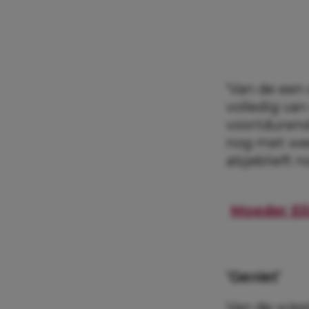
‘Van de een
volledig van
voortdurend
nog met wee
alsjeblieft 
Moeder Eli
‘Geniet’
Van de wipst