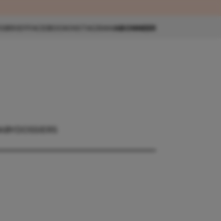
eau 🎁
SBRIEF
FACEBOOK
INSTAGRAM
ABONNEER
ABY
DOSSIERS