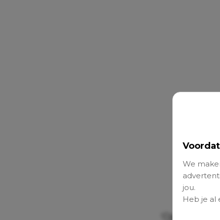
Voordat
We maken
advertenti
jou.
Heb je al
‘Op een dag v