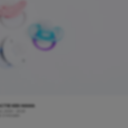
CTIE KEK MAMA
rt, 2020 - 23:23
jd: 2 minuten