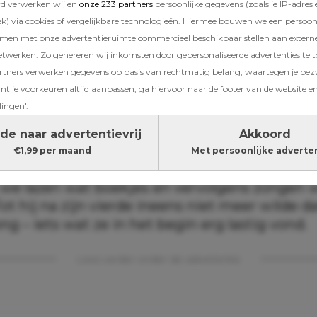
rd verwerken wij en
onze 233 partners
persoonlijke gegevens (zoals je IP-adres 
my
.
) via cookies of vergelijkbare technologieën. Hiermee bouwen we een persoonli
amen met onze advertentieruimte commercieel beschikbaar stellen aan extern
etwerken. Zo genereren wij inkomsten door gepersonaliseerde advertenties te 
el
ners verwerken gegevens op basis van rechtmatig belang, waartegen je be
t je voorkeuren altijd aanpassen; ga hiervoor naar de footer van de website en
chten, huilbuien en uren op de bank liggen 
lingen'.
y op je borst terwijl je huis een puinhoop is:
l meegemaakt. En hoewel ze nu haar kinderen
de naar advertentievrij
Akkoord
 van haar vrijheid, mist ze die tijd soms wel.
€1,99 per maand
Met persoonlijke adverte
ang hetzelfde avondritueel gehad’, schrijft de b
, we lazen wat boekjes en vervolgens zongen 
 Tot hij na zijn vierde ineens niet meer wilde 
g – iets wat ze in het begin erg lastig vond.
Lees verder onder de advertentie