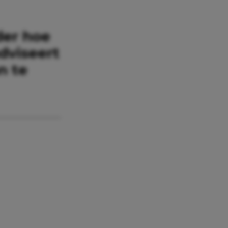
der hoe
adviseert
n te