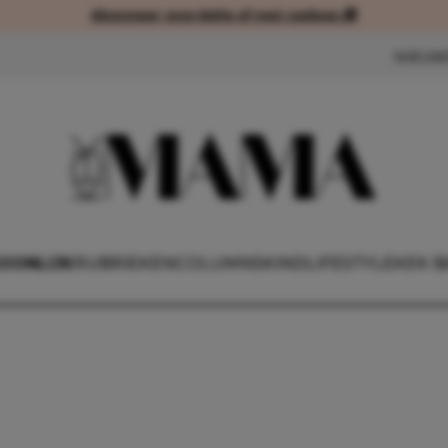
Abonneer voordelig of met cadeau 🎁
Abonneer voordelig of met cad
NIEUW
OONLIJK
RUBRIEKEN
COLUMNS
KIND
LIFESTYLE
KEK B