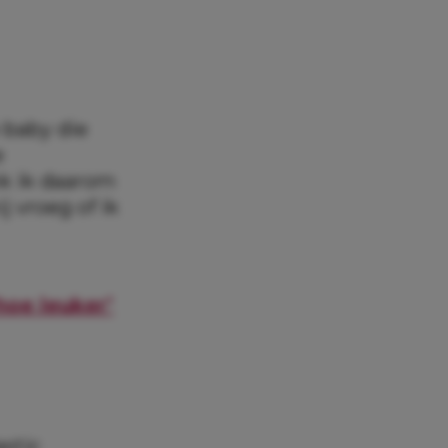
 baby die
e
nk ik daarom
 vroeg of ik
hoe leuker’
astic