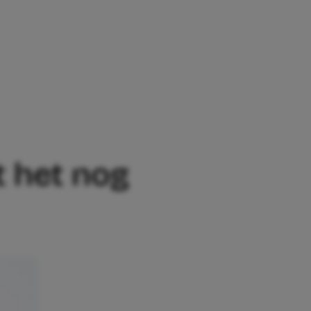
ET NOG MISSEN’
t het nog