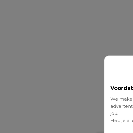
Voordat
We maken
advertenti
jou.
Heb je al