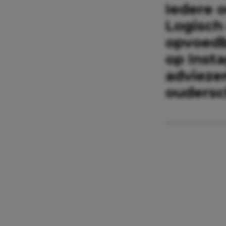
Iedere o
Logisch
opvoedb
op Inst
advieze
oudersch