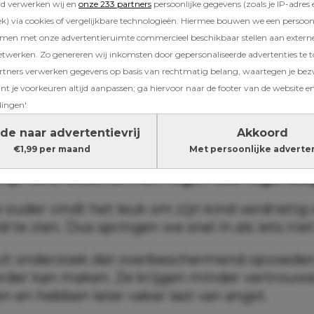
oek
van de Ohio State University blijkt zelfs da
rd verwerken wij en
onze 233 partners
persoonlijke gegevens (zoals je IP-adres 
 ouders last heeft van een vorm van burn-out.
) via cookies of vergelijkbare technologieën. Hiermee bouwen we een persoonli
amen met onze advertentieruimte commercieel beschikbaar stellen aan extern
 dat niet zozeer door een drukke baan of ee
etwerken. Zo genereren wij inkomsten door gepersonaliseerde advertenties te 
door de druk om de perfecte ouder te zijn.
ners verwerken gegevens op basis van rechtmatig belang, waartegen je be
t je voorkeuren altijd aanpassen; ga hiervoor naar de footer van de website en
erts zijn er een aantal hardnekkige overtuigi
lingen'.
ven, terwijl ze het ouders én kinderen juist l
de naar advertentievrij
Akkoord
€1,99 per maand
Met persoonlijke adverte
t mijn kind beschermen tegen alle tegensla
ouder vindt het leuk om zijn kind verdrietig 
d te zien. Dus springen we snel in als iets niet
 uit onderzoek dat overbeschermend opvoede
erder kan maken. Ze krijgen minder vertrouw
n en hebben later vaker last van angst.