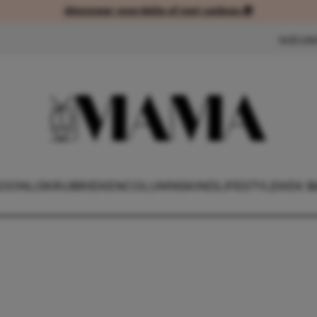
Abonneer voordelig of met cadeau 🎁
Abonneer voordelig of met cad
NIEUW
OONLIJK
RUBRIEKEN
COLUMNS
KIND
LIFESTYLE
KEK B