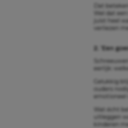
Dat betekent
Wel dat een
juist heel w
verliezen me
2. ‘Een goed
Schreeuwen t
eerlijk: wel
Gelukkig bl
ouders nodi
emotioneel v
Wat écht bel
uitleggen w
kinderen me