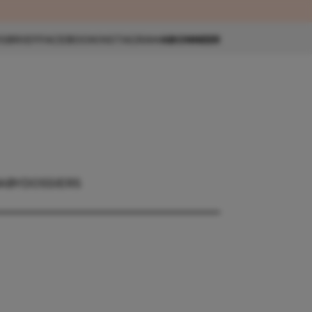
eau 🎁
SBRIEF
FACEBOOK
INSTAGRAM
ABONNEER
ABY
DOSSIERS