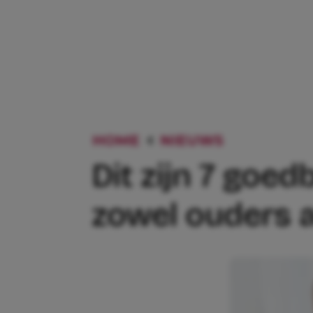
HOME
NIEUWS
DIT ZIJN
Dit zijn 7 goe
zowel ouders a