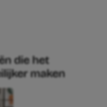
ET ZOWEL OUDERS ALS KINDEREN JUIST
ën die het
ilijker maken