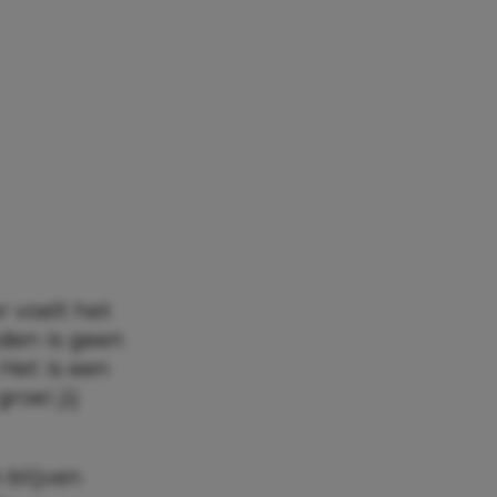
 voelt het
eden is geen
Het is een
roei jij
 blijven