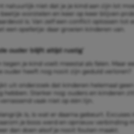
 natuurlijk niet dat je je kind aan zijn lot mo
 beetje worstelen en keer op keer blijven pr
aardevol is. Van zelf een conflict oplossen tot 
t een spelletje: daar groeien kinderen van.
e ouder blijft altijd rustig’
egen je kind voelt meestal als falen. Maar eer
ke ouder heeft nog nooit zijn geduld verloren?
ijkt uit onderzoek dat kinderen helemaal geen
g hebben. Sterker nog: ouders en kinderen zi
errassend vaak niet op één lijn.
angrijk is, is wat er daarna gebeurt. Excuses
aarom je boos werd en opnieuw verbinding m
er dan doen alsof je nooit fouten maakt.