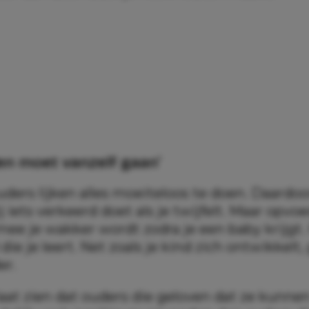
en moet vanzelf gaan’
ers lijken alles moeiteloos te doen. Daardoor
ij iets verkeerd doet als je twijfelt. Maar opvo
ee je wakker wordt zodra je een baby krijgt. 
ie je leert. Net zoals je kind zich ontwikkelt, g
er.
aat zien dat ouders die geloven dat ze kunnen