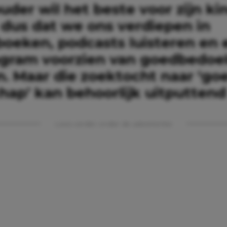
uder wil het beste voor zijn ki
 dus dat we ons verdiepen in
oeken, podcasts luisteren en 
agram voorzien van goedbedoe
n. Maar die zoektocht naar ‘go
ap’ kan behoorlijk uitputtend 
Lees verder onder de advertentie