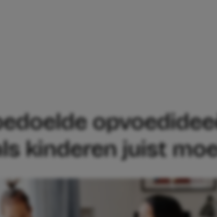
 7 GOEDBEDOELDE OPVOEDIDEEËN DIE H
dbedoelde opvoedidee
ls kinderen juist moe