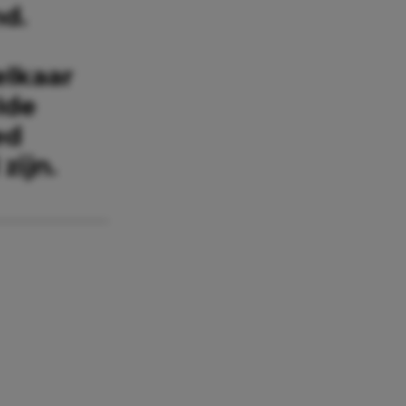
nd.
elkaar
lde
ed
zijn.