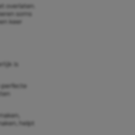
et overlaten.
oberen soms
een keer
lijk is
 perfecte
tten
 maken,
aken, helpt