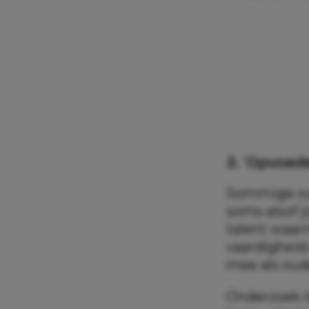
3. ‘Opvoed
Sommige oud
soms alsof j
talent waarm
vaardigheid d
mee als oud
Onderzoek l