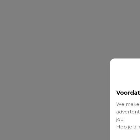
Voordat
We maken
advertenti
jou.
Heb je al