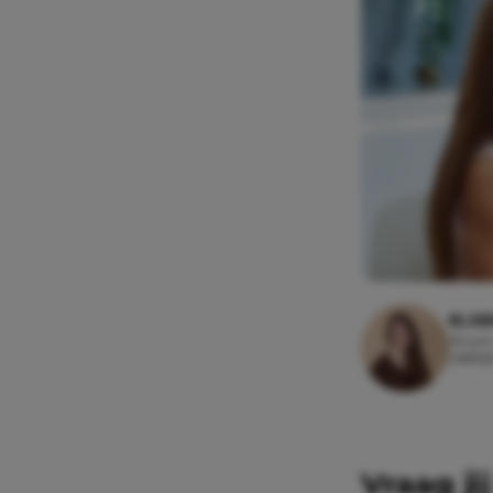
ELSE
23 juni
Leesti
Vraag ji