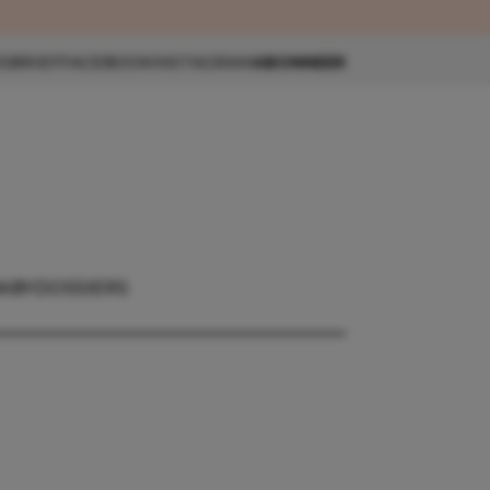
eau 🎁
SBRIEF
FACEBOOK
INSTAGRAM
ABONNEER
ABY
DOSSIERS