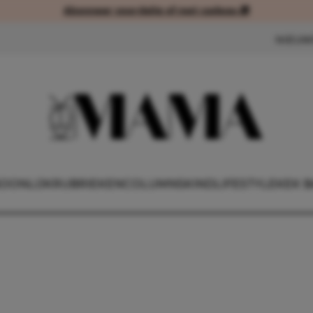
Abonneer voordelig of met cadeau 🎁
Abonneer voordelig of met cad
NIEUW
OONLIJK
RUBRIEKEN
COLUMNS
KIND
LIFESTYLE
KEK B