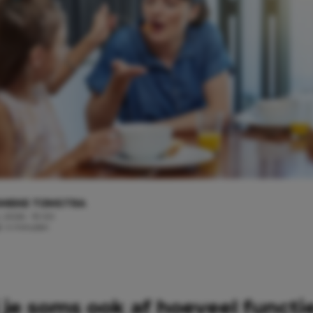
MIEKE TIJMSTRA
, 2026 - 19:00
jd: 4 minuten
j je soms ook af hoeveel functi