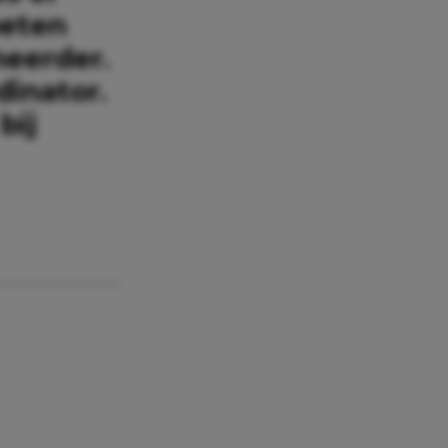
oeten
eerder.
dinator.
bij