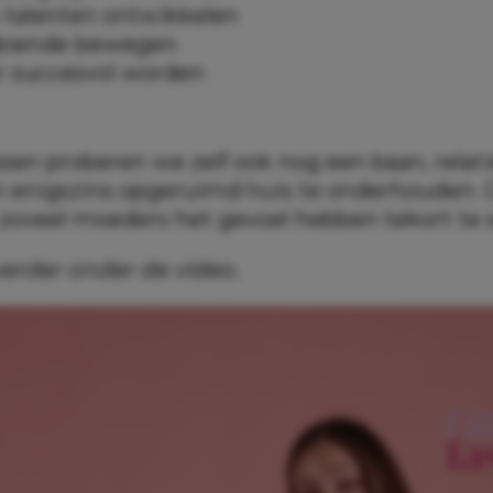
 talenten ontwikkelen
ldoende bewegen
er succesvol worden
en proberen we zelf ook nog een baan, relatie
n enigszins opgeruimd huis te onderhouden.
zoveel moeders het gevoel hebben tekort te 
verder onder de video.
 hoger dan ooit
chologen weten we tegenwoordig veel meer 
an vroeger. We begrijpen beter hoe kinderen
en hoe belangrijk een veilige hechting is. Dat
sitief. Alleen zit er ook een keerzijde aan.