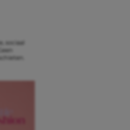
, sociaal
 Geen
schieten.
over
 zich
 is