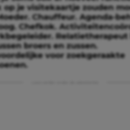
k op je visitekaartje zouden m
Moeder. Chauffeur. Agenda-beh
oog. Chefkok. Activiteitencoör
kbegeleider. Relatietherapeut 
ussen broers en zussen.
oordelijke voor zoekgeraakte
oenen.
Lees verder onder de advertentie