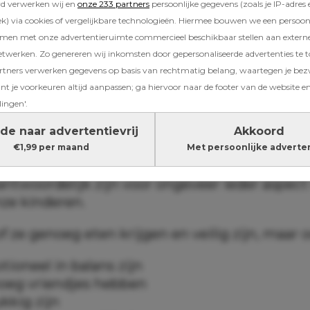
rd verwerken wij en
onze 233 partners
persoonlijke gegevens (zoals je IP-adres 
) via cookies of vergelijkbare technologieën. Hiermee bouwen we een persoonli
men dit fenomeen tegenwoordig de ‘everyth
amen met onze advertentieruimte commercieel beschikbaar stellen aan extern
ewel: de ouder die het gevoel heeft dat ze alle
etwerken. Zo genereren wij inkomsten door gepersonaliseerde advertenties te 
inderen. Klinkt herkenbaar?
ners verwerken gegevens op basis van rechtmatig belang, waartegen je be
t je voorkeuren altijd aanpassen; ga hiervoor naar de footer van de website en
lingen'.
eder zijn alleen niet meer genoeg voelt
de naar advertentievrij
Akkoord
 ouderschap een stuk overzichtelijker. Natuur
€1,99 per maand
Met persoonlijke adverte
ers zich toen ook zorgen, maar tegenwoordig
antwoordelijk zijn voor ongeveer ieder aspect
nze kinderen.
of ze genoeg eten krijgen en veilig zijn, maar o
tioneel in balans zijn
noeg vriendjes hebben
ukkig zijn