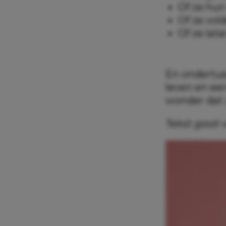
Of ze hun
Of ze vo
Of ze lat
En ondertuss
leven en ee
wonder dat 
Tekst gaat 
De lat ligt
Volgens psy
opvoeding d
ontwikkelen 
natuurlijk po