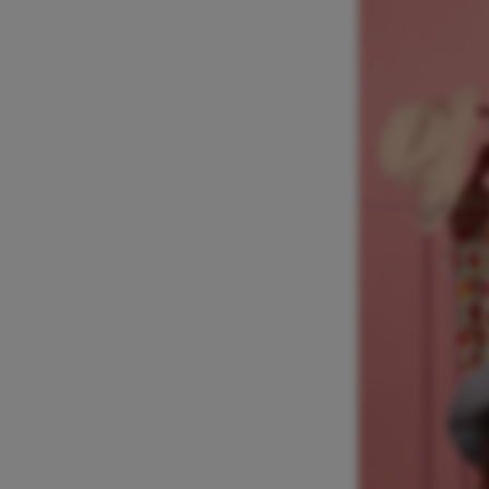
Veel ouders
verantwoorde
Heeft je kin
kind zich? M
vriendje? Ti