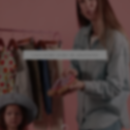
 hebben onbewust het idee gekregen dat ze
lijk zijn voor élke uitkomst in het leven van
d een moeilijke dag op school? Jouw schuld. V
oet jij iets verzinnen. Heeft je kind ruzie met
jd voor een uitgebreide coachingsessie.
Lees verder onder de advertentie