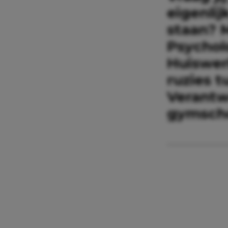
eigenlij
staan? 
Psychol
Huiswer
ruzies t
Verantw
gymsch