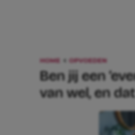
HOME
OPVOEDEN
BEN JI
Ben jij een ‘e
van wel, en dat