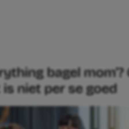
J EEN ‘EVERYTHING BAGEL MOM’? GROTE 
verything bagel mom’?
 is niet per se goed