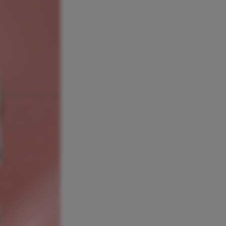
 hun kind.
erveelt je
 een