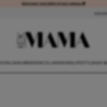
Abonneer voordelig of met cadeau 🎁
Abonneer voordelig of met cad
NIEUW
OONLIJK
RUBRIEKEN
COLUMNS
KIND
LIFESTYLE
KEK B