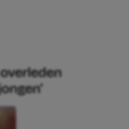
 OVERLEDEN TIJDENS ZWANGERSCHAP: 
 overleden
jongen’