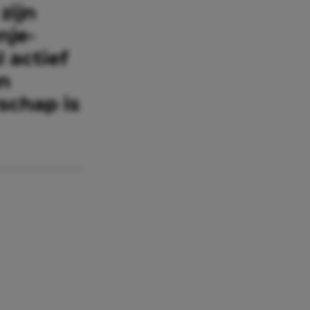
zijn
nje-
 actief
un
schap is