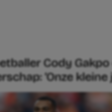
ZOONTJE VAN VOETBALLER CODY GAKPO
oetballer Cody Gakpo
rschap: ‘Onze kleine 