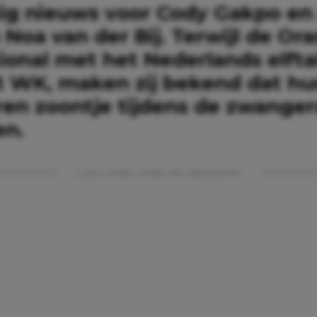
tig nieuws voor Cody Gakpo en 
 Noa van der Bij. Terwijl de Ora
ional met het Nederlands elftal
et WK, maken zij bekend dat h
en zoontje tijdens de zwanger
en.
Lees verder onder de advertentie