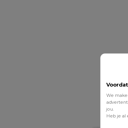
Voordat
We maken
advertenti
jou.
Heb je al