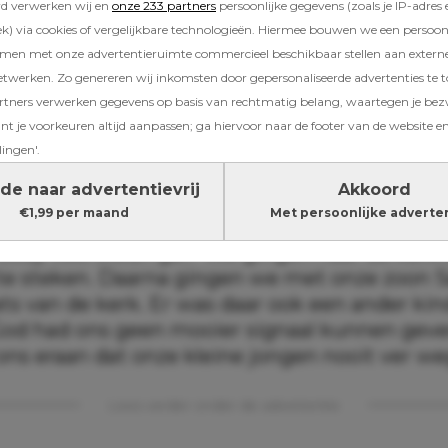
tagramstory deelt Noa het hartverscheurende
rd verwerken wij en
onze 233 partners
persoonlijke gegevens (zoals je IP-adres 
en hart delen we het vreselijke nieuws dat on
) via cookies of vergelijkbare technologieën. Hiermee bouwen we een persoonli
amen met onze advertentieruimte commercieel beschikbaar stellen aan extern
ns de zwangerschap is overleden”, schrijft ze. 
etwerken. Zo genereren wij inkomsten door gepersonaliseerde advertenties te 
efde en support.” Het stel had hun zoontje al 
ners verwerken gegevens op basis van rechtmatig belang, waartegen je be
ijah Raphael Gakpo.
t je voorkeuren altijd aanpassen; ga hiervoor naar de footer van de website en
lingen'.
der teken
de naar advertentievrij
Akkoord
€1,99 per maand
Met persoonlijke adverte
tagramstory vertelt Noa ook over een bijzond
 Cody veel steun gaf. “We gingen naar de ker
 te steken. Daarna gingen we met onze zoon 
ts van de kerk. Er was daar ook een ander kin
 God had ons geen mooier signaal kunnen geve
ns eraan dat onze kleine jongen nooit ver weg
Lees verder onder de advertentie