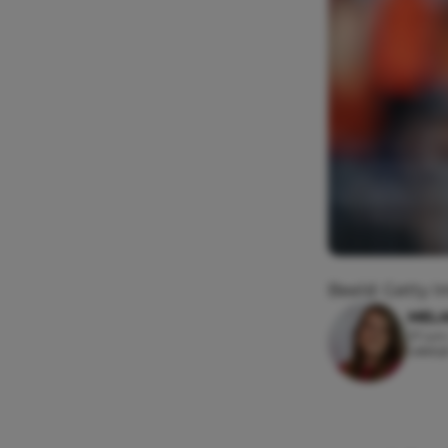
Beeld: Getty 
MEL
27 juni
Leesti