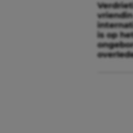
Verdrie
vriendin
internat
is op h
ongebor
overled