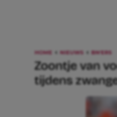
HOME
NIEUWS
BN'ERS
Zoontje van v
tijdens zwange