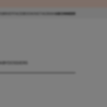
eau 🎁
SBRIEF
FACEBOOK
INSTAGRAM
ABONNEER
ABY
DOSSIERS