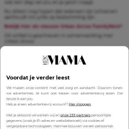
wat een dag van jou en je gezin vraagt.
Nu alleen nog hopen dat iedereen zijn schoenen
aanhoudt tot jullie op bestemming zijn.
Bekijk hier de nieuwe Urban Arrow FamilyNext²
Dit artikel is geschreven in samenwerking met
Urban Arrow.
Kek Mama leesdeals
Voordat je verder leest
Lees Kek Mama nu met korting of luxe
We maken onze content met veel zorg en aandacht. Daarom tonen
cadeau
we advertenties. Je kunt ook kiezen voor advertentievrij lezen. Die
keuze is aan jou.
Heb je al een advertentievrij account?
Hier inloggen
Met je akkoord verwerken wij en
onze 233 partners
persoonlijke
gegevens (zoals je IP-adres en websitebezoek) via cookies of
Ga voor me-time
vergelijkbare technologieën. Hiermee bouwen we een persoonlijk