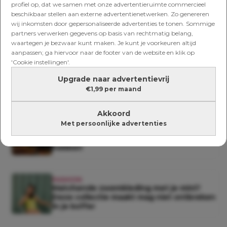
profiel op, dat we samen met onze advertentieruimte commercieel
beschikbaar stellen aan externe advertentienetwerken. Zo genereren
wij inkomsten door gepersonaliseerde advertenties te tonen. Sommige
Delen
partners verwerken gegevens op basis van rechtmatig belang,
waartegen je bezwaar kunt maken. Je kunt je voorkeuren altijd
aanpassen; ga hiervoor naar de footer van de website en klik op
Delen
'Cookie instellingen'.
Upgrade naar advertentievrij
Ook interessant voor jou
€1,99 per maand
Akkoord
FAVORITES
Met persoonlijke advertenties
Barbecueën zonder gedoe? Deze
alleskunner wil je deze zomer écht
hebben
FASHION
Matchende zwemkleding met je mini?
Deze collectie maakt mag niet ontbreken
in je koffer