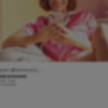
tagram: @hannecarry__
ANIE BORGMAN
 2026 - 13:28
jd: 2 minuten