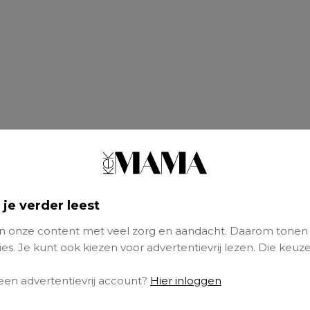
 je verder leest
 onze content met veel zorg en aandacht. Daarom tonen
es. Je kunt ook kiezen voor advertentievrij lezen. Die keuze
aar man Jorn Sarens heeft Hanne al een zoon
 een advertentievrij account?
Hier inloggen
oto die Hanne deelt op Instagram zijn hun dri
 te zien van de kleine spruit.