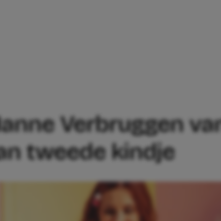
BABYNIEUWS! HANNE VERBRUGGEN VAN 
anne Verbruggen van
an tweede kindje