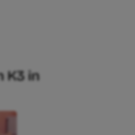
K3 IN VERWACHTING VAN TWEEDE KIND
 K3 in