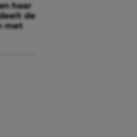
an haar
deelt de
m met