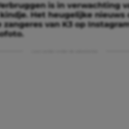
erbruggen is in verwachting v
kindje. Het heugelijke nieuws 
ge zangeres van K3 op Instagra
ofoto.
Lees verder onder de advertentie