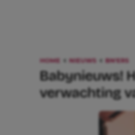
HOME
NIEUWS
BN'ERS
Babynieuws! H
verwachting v