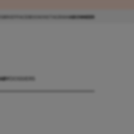
eau 🎁
SBRIEF
FACEBOOK
INSTAGRAM
ABONNEER
ABY
DOSSIERS