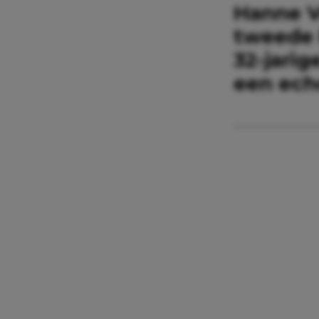
Hanne V
tweede 
32-jari
een ech