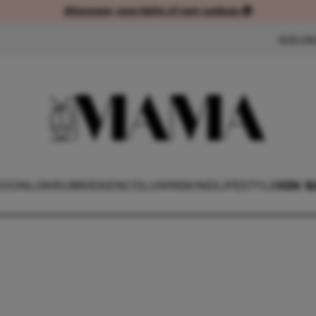
Abonneer voordelig of met cadeau 🎁
Abonneer voordelig of met cad
NIEUW
OONLIJK
RUBRIEKEN
COLUMNS
KIND
LIFESTYLE
KEK B