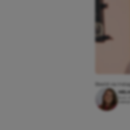
Beeld via Ins
MEL
6 juli,
Leesti