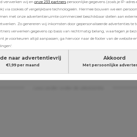
rd verwerken wij en
onze 233 partners
persoonlijke gegevens (zoals je IP-adres 
) via cookies of vergelijkbare technologieën. Hiermee bouwen we een persoonli
amen met onze advertentieruimte commercieel beschikbaar stellen aan extern
dje
etwerken. Zo genereren wij inkomsten door gepersonaliseerde advertenties te 
ners verwerken gegevens op basis van rechtmatig belang, waartegen je be
 een tweede zou komen? Dat was lange tijd no
t je voorkeuren altijd aanpassen; ga hiervoor naar de footer van de website en
n
eerder interview
vertelde Hanne nog dat ze 
lingen'.
et hoofdstuk ‘baby nummer twee’ misschien 
s. De combinatie van een drukke carrière bij 
de naar advertentievrij
Akkoord
 zorgde voor twijfels. Toch mag het gezin bin
€1,99 per maand
Met persoonlijke adverte
eintje verwachten.
Lees verder onder de advertentie