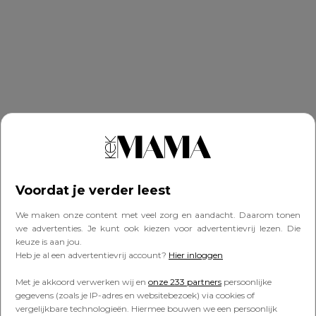
Voordat je verder leest
We maken onze content met veel zorg en aandacht. Daarom tonen
we advertenties. Je kunt ook kiezen voor advertentievrij lezen. Die
keuze is aan jou.
Heb je al een advertentievrij account?
Hier inloggen
Met je akkoord verwerken wij en
onze 233 partners
persoonlijke
gegevens (zoals je IP-adres en websitebezoek) via cookies of
vergelijkbare technologieën. Hiermee bouwen we een persoonlijk