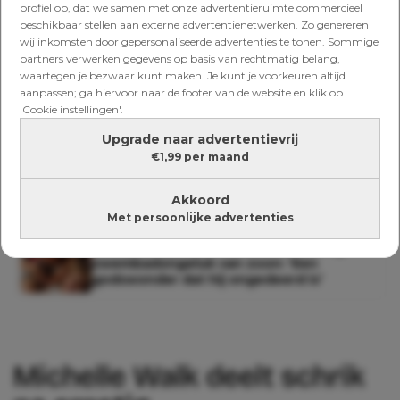
profiel op, dat we samen met onze advertentieruimte commercieel
beschikbaar stellen aan externe advertentienetwerken. Zo genereren
FAVORITES
Barbecueën zonder gedoe? Deze
wij inkomsten door gepersonaliseerde advertenties te tonen. Sommige
alleskunner wil je deze zomer écht
partners verwerken gegevens op basis van rechtmatig belang,
hebben
waartegen je bezwaar kunt maken. Je kunt je voorkeuren altijd
aanpassen; ga hiervoor naar de footer van de website en klik op
'Cookie instellingen'.
FASHION
Upgrade naar advertentievrij
Matchende zwemkleding met je mini?
€1,99 per maand
Deze collectie maakt mag niet ontbreken
in je koffer
Akkoord
Met persoonlijke advertenties
BN'ERS
Michelle Walk deelt schrik na ernstig
zwembadongeluk van zoon: ‘Een
godswonder dat hij ongedeerd is’
Michelle Walk deelt schrik