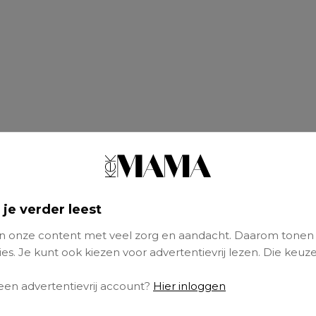
 je verder leest
 onze content met veel zorg en aandacht. Daarom tonen
es. Je kunt ook kiezen voor advertentievrij lezen. Die keuze
 een advertentievrij account?
Hier inloggen