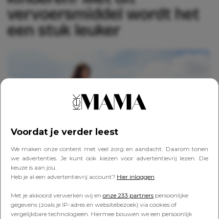
vervoersmiddel wordt het
een stuk leuker
Voordat je verder leest
We maken onze content met veel zorg en aandacht. Daarom tonen
we advertenties. Je kunt ook kiezen voor advertentievrij lezen. Die
keuze is aan jou.
Heb je al een advertentievrij account?
Hier inloggen
Met je akkoord verwerken wij en
onze 233 partners
persoonlijke
gegevens (zoals je IP-adres en websitebezoek) via cookies of
vergelijkbare technologieën. Hiermee bouwen we een persoonlijk
COMMERCIËLE REDACTIE