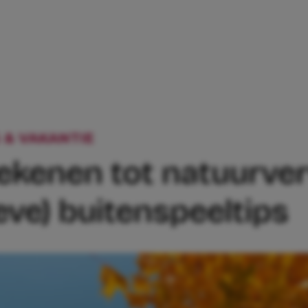
 & VAKANTIE
VAN SCHADUWTEKENEN TOT
enen tot natuurverve
eve) buitenspeeltips