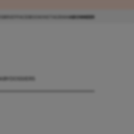
eau 🎁
SBRIEF
FACEBOOK
INSTAGRAM
ABONNEER
BABY
DOSSIERS