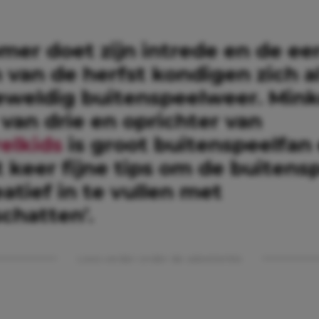
mer doet zijn intrede en de ee
van de herfst kondigen zich al
geweldig buitenspeelweer. Mink
van drie en oprichter van
elkids
is groot buitenspeelfan
t keer fijne tips om de buitensp
atief in te vullen met
chatten’.
Lees verder onder de advertentie