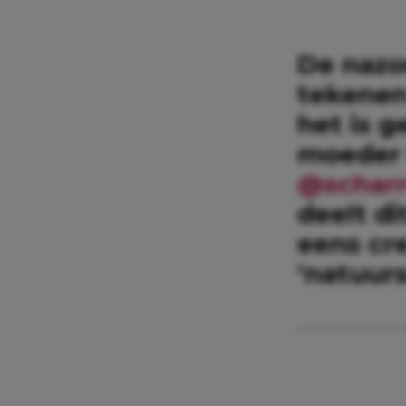
De nazo
tekenen 
het is 
moeder 
@scharr
deelt di
eens cre
‘natuurs