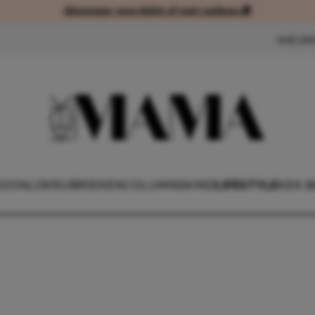
Abonneer voordelig of met cadeau 🎁
Abonneer voordelig of met cad
NIEUW
OONLIJK
RUBRIEKEN
COLUMNS
KIND
LIFESTYLE
KEK 