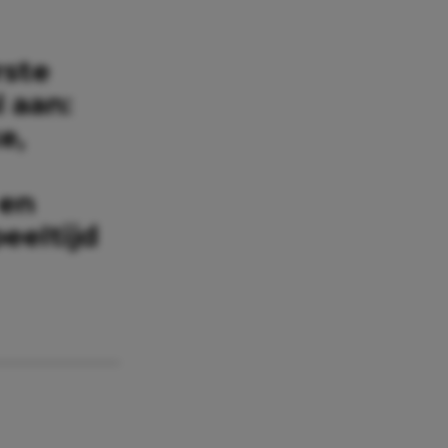
rste
 aan:
e,
 en
eeltijd