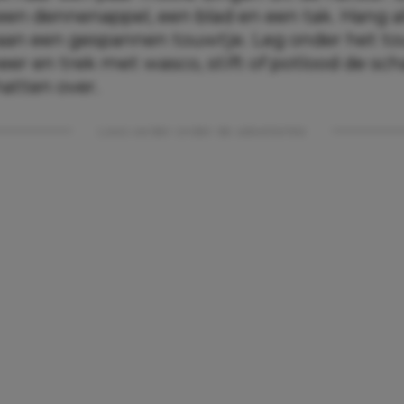
een dennenappel, een blad en een tak. Hang a
aan een gespannen touwtje. Leg onder het t
neer en trek met wasco, stift of potlood de s
hatten over.
Lees verder onder de advertentie