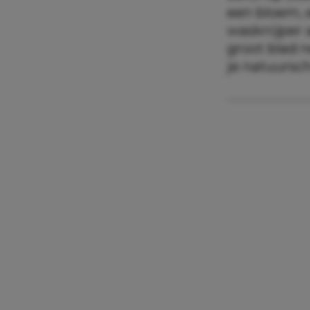
een bloem, 
wasknijper 
groot blad 
je natuursc