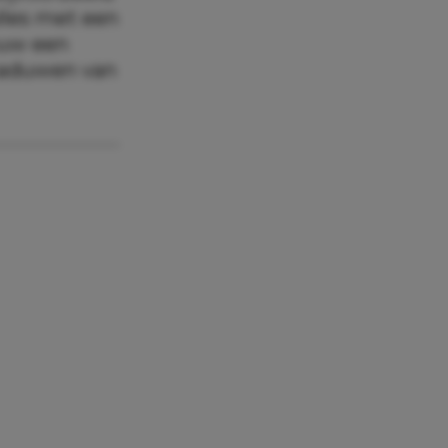
lles met een
ouw een
chaduwen van