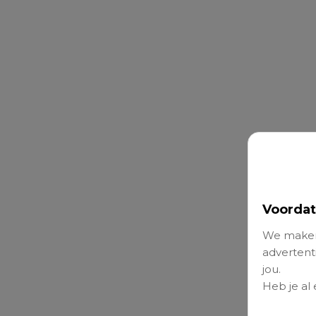
Voordat
We maken
advertenti
jou.
Heb je al