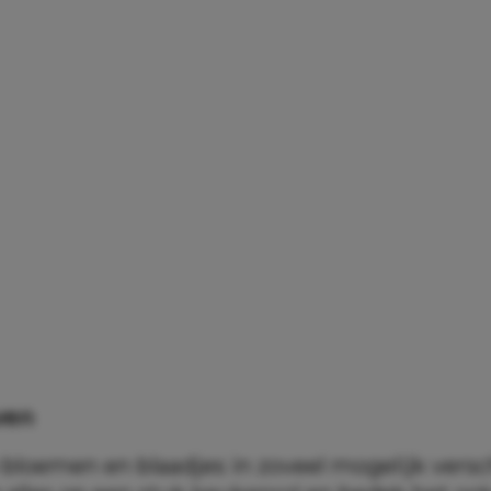
ven
bloemen en blaadjes in zoveel mogelijk versc