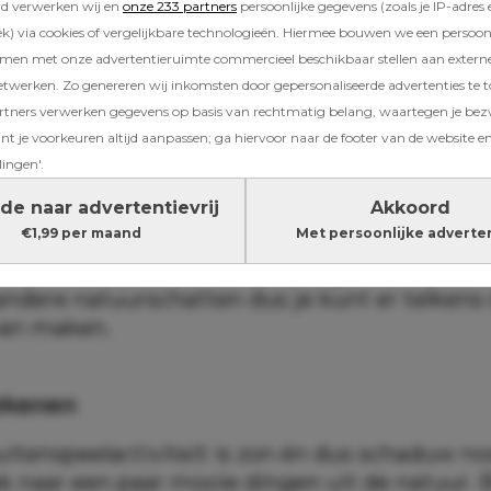
rd verwerken wij en
onze 233 partners
persoonlijke gegevens (zoals je IP-adres 
) via cookies of vergelijkbare technologieën. Hiermee bouwen we een persoonli
amen met onze advertentieruimte commercieel beschikbaar stellen aan extern
etwerken. Zo genereren wij inkomsten door gepersonaliseerde advertenties te 
ners verwerken gegevens op basis van rechtmatig belang, waartegen je be
t je voorkeuren altijd aanpassen; ga hiervoor naar de footer van de website en
dala
lingen'.
de naar advertentievrij
Akkoord
veel mogelijk natuurschatten zoals blaadjes,
€1,99 per maand
Met persoonlijke adverte
es, veertjes en stenen. Leg je schatten in een 
r en maak zo de meest prachtige mandala. Ie
andere natuurschatten dus je kunt er telken
van maken.
ekenen
uitenspeelactiviteit is zon én dus schaduw no
ek naar een paar mooie dingen uit de natuur. 