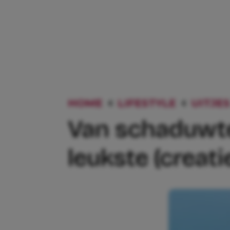
HOME
LIFESTYLE
UITJES
Van schaduwtek
leukste (creati