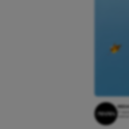
REDA
17 sep
Leesti