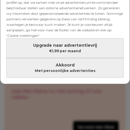
profiel op, dat we samen met onze advertentieruimte commercieel
wat een dag van jou en je gezin vraagt.
beschikbaar stellen aan externe advertentienetwerken. Zo genereren
wij inkomsten door gepersonaliseerde advertenties te tonen. Sommige
Nu alleen nog hopen dat iedereen zijn schoenen
partners verwerken gegevens op basis van rechtmatig belang,
aanhoudt tot jullie op bestemming zijn.
waartegen je bezwaar kunt maken. Je kunt je voorkeuren altijd
Bekijk hier de nieuwe Urban Arrow FamilyNext²
aanpassen; ga hiervoor naar de footer van de website en klik op
'Cookie instellingen'.
Dit artikel is geschreven in samenwerking met
Urban Arrow.
Upgrade naar advertentievrij
€1,99 per maand
Akkoord
Met persoonlijke advertenties
Kek Mama leesdeals
Lees Kek Mama nu met korting of luxe
cadeau
Ga voor me-time