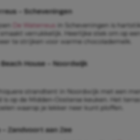
rreus – Scheveningen
joen
De Waterreus
in Scheveningen is hartsti
 smaakt verrukkelijk. Heerlijke stek om op e
eer te strijken voor warme chocolademelk.
 Beach House – Noordwijk
chiquere strandtent in Noordwijk met een me
d is op de Midden-Oosterse keuken. Het terras
oelen waarop je lekker neer kunt ploffen.
a – Zandvoort aan Zee