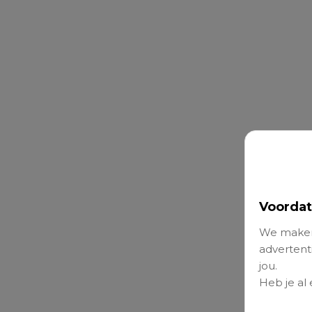
Voordat
We maken
advertenti
jou.
Heb je al