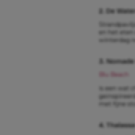
2. De Wate
Strandpavil
en het eten
winterdag n
3. Nomade
Blu Beach
is een wat 
geïnspireer
met fijne st
4. Thalass