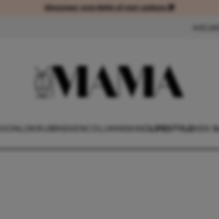
Abonneer voordelig of met cadeau 🎁
Abonneer voordelig of met cad
NIEUW
OONLIJK
RUBRIEKEN
COLUMNS
KIND
LIFESTYLE
KEK 