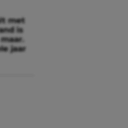
lt met
and is
 maar.
le jaar