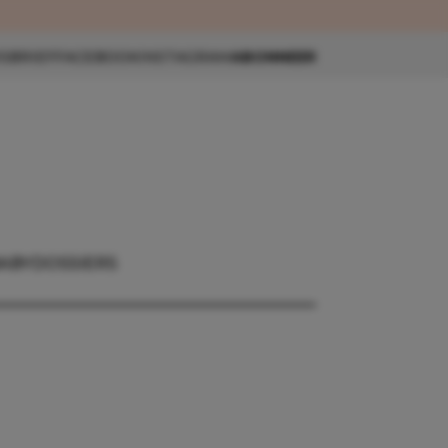
eau 🎁
SBRIEF
FACEBOOK
INSTAGRAM
ABONNEER
BABY
DOSSIERS