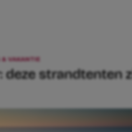
 & VAKANTIE
PLOF MAAR NEER: DEZE S
: deze strandtenten z