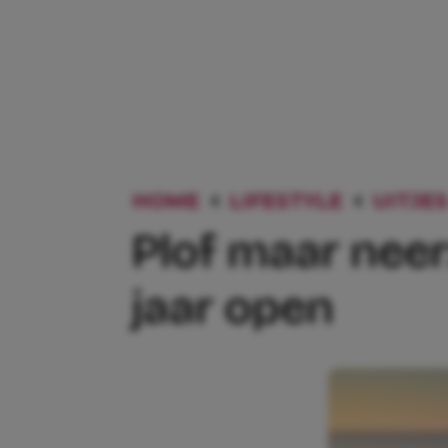
HOME
LIFESTYLE
UITJES
Plof maar neer
jaar open