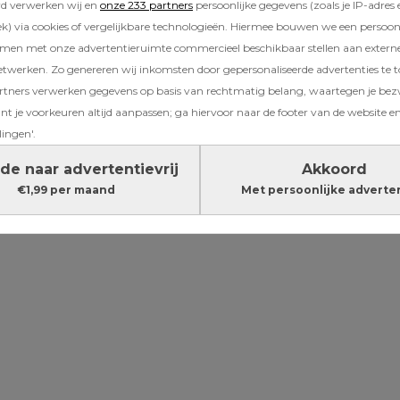
rd verwerken wij en
onze 233 partners
persoonlijke gegevens (zoals je IP-adres 
) via cookies of vergelijkbare technologieën. Hiermee bouwen we een persoonli
s – Bloemendaal
amen met onze advertentieruimte commercieel beschikbaar stellen aan extern
etwerken. Zo genereren wij inkomsten door gepersonaliseerde advertenties te 
een eilandengroep aan de Caribische kust en 
ners verwerken gegevens op basis van rechtmatig belang, waartegen je be
ilanden. Volgens de lokale bewoners is er één e
t je voorkeuren altijd aanpassen; ga hiervoor naar de footer van de website en
van het jaar. Dat gevoel wilden eigenaren Fra
lingen'.
 Nederland halen. En dat is ze gelukt, want b
de naar advertentievrij
Akkoord
krijg je dat buitengevoel het hele jaar door.
€1,99 per maand
Met persoonlijke adverte
Lees verder onder de advertentie