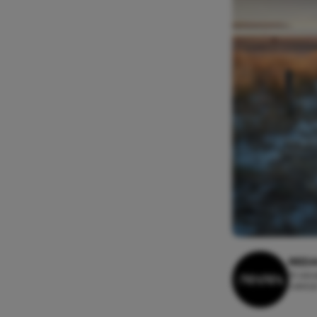
REDA
19 okt
Leesti