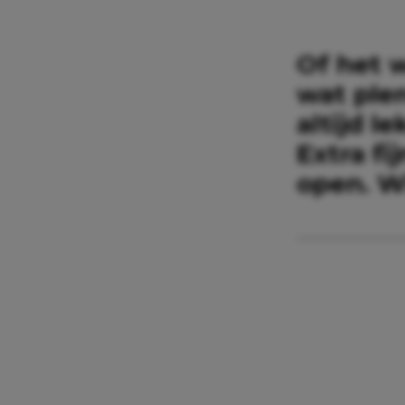
Of het w
wat plen
altijd l
Extra fi
open. Wi