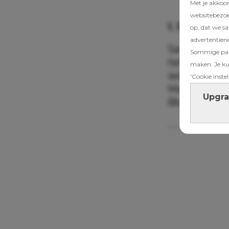
Met je akkoo
websitebezoek
1. San Bla
op, dat we s
advertentien
San Blas is 
Sommige part
liefst 365 e
maken. Je kun
iedere dag 
'Cookie instel
Martine naar
Upgra
Bloemendaal 