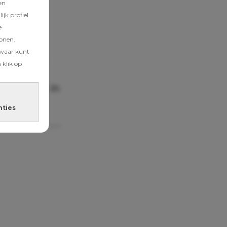
en
jk profiel
e
tonen.
telt maar
zwaar kunt
iland voor
 klik op
nk en
ij
San Blas
in
nties