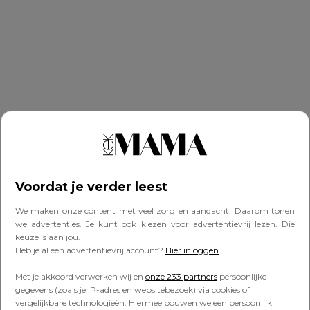
Voordat je verder leest
We maken onze content met veel zorg en aandacht. Daarom tonen
we advertenties. Je kunt ook kiezen voor advertentievrij lezen. Die
keuze is aan jou.
Heb je al een advertentievrij account?
Hier inloggen
Met je akkoord verwerken wij en
onze 233 partners
persoonlijke
gegevens (zoals je IP-adres en websitebezoek) via cookies of
vergelijkbare technologieën. Hiermee bouwen we een persoonlijk