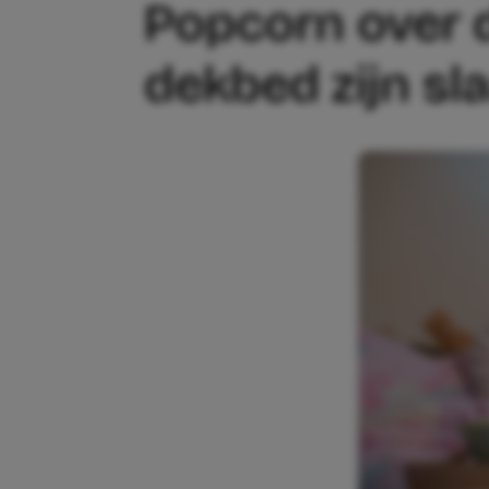
Popcorn over d
dekbed zijn sl