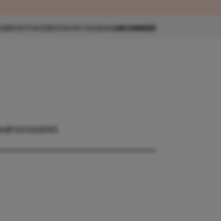
eau 🎁
SBRIEF
FACEBOOK
INSTAGRAM
ABONNEER
BABY
DOSSIERS