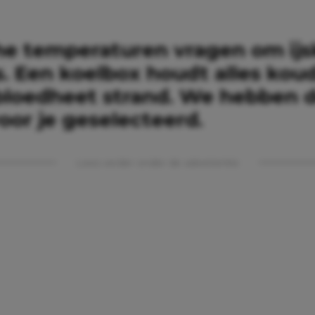
he temperaturen vragen om ij
. Een koelbox houdt alles koud
bloedheet strand. We hebben 
voor je geselecteerd.
Lees verder onder de advertentie