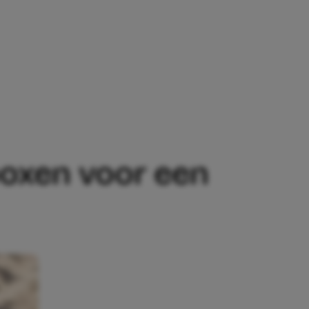
STE KOELBOXEN VOOR EEN DAGJE WEG
elboxen voor een