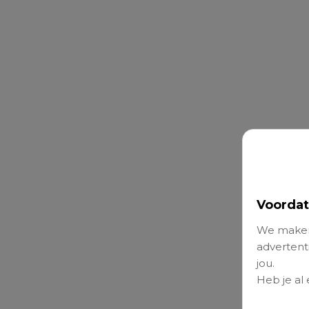
Voordat
We maken
advertenti
jou.
Heb je al