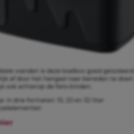
bele wanden is deze koelbox goed geïsoleerd. 
jk af door het hengsel naar beneden te doen.
je ook achterop de fiets binden.
r in drie formaten: 10, 20 en 32 liter
 koelelementen
hier