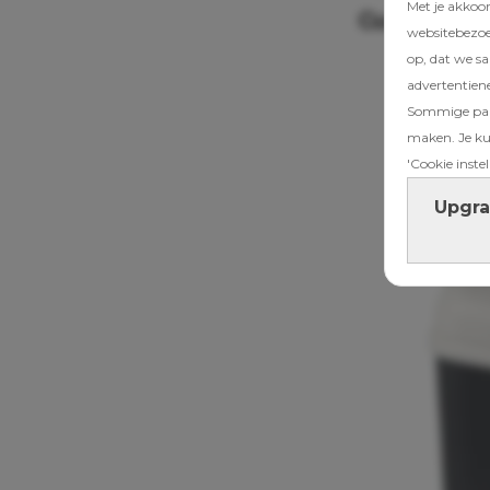
Met je akkoo
Curver
websitebezoek
op, dat we s
advertentien
Sommige part
maken. Je kun
'Cookie instel
Upgra