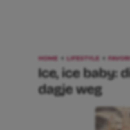
HOME
LIFESTYLE
FAVOR
Ice, ice baby: 
dagje weg