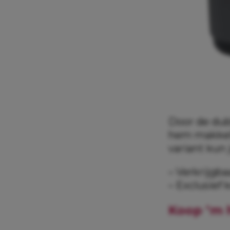
Door de dub
hem makkeli
variant kun 
– Verkrijgbaa
– Exclusief
Koop ‘m 