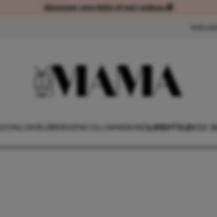
Abonneer voordelig of met cadeau 🎁
Abonneer voordelig of met cad
NIEUW
OONLIJK
RUBRIEKEN
COLUMNS
KIND
LIFESTYLE
KEK 