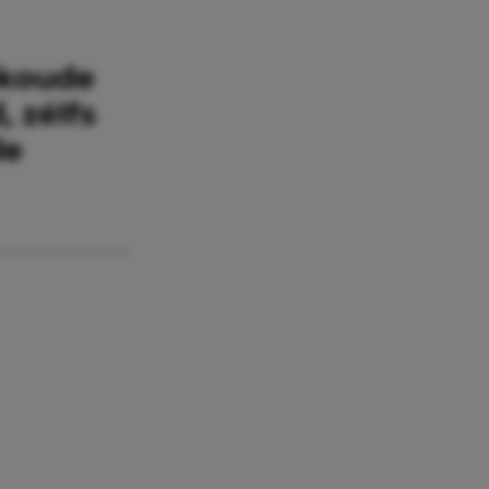
skoude
, zélfs
de