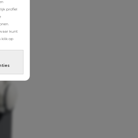
en
jk profiel
e
tonen.
zwaar kunt
 klik op
nties