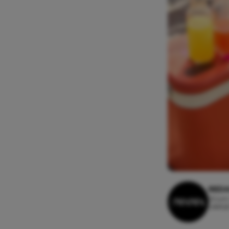
REDA
22 juni
Leesti