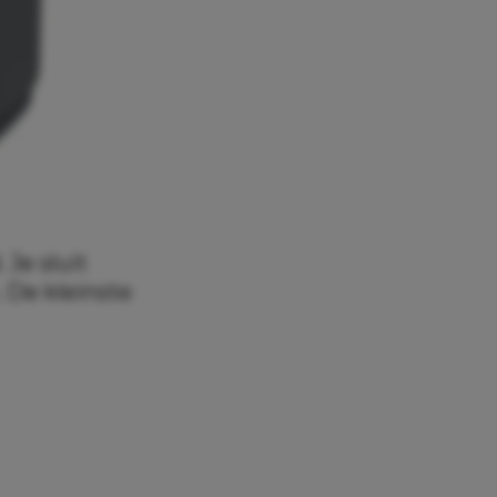
Je sluit
 De kleinste