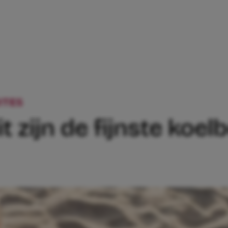
ITES
ICE, ICE BABY: DIT ZIJN DE FIJN
dit zijn de fijnste ko