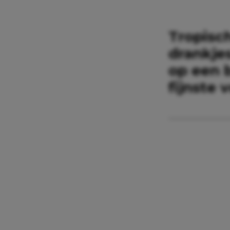
Tropisc
drankjes
op een 
fijnste 