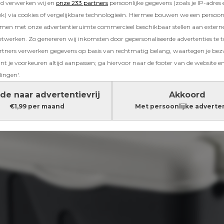
rd verwerken wij en
onze 233 partners
persoonlijke gegevens (zoals je IP-adres 
) via cookies of vergelijkbare technologieën. Hiermee bouwen we een persoonli
amen met onze advertentieruimte commercieel beschikbaar stellen aan extern
etwerken. Zo genereren wij inkomsten door gepersonaliseerde advertenties te 
ners verwerken gegevens op basis van rechtmatig belang, waartegen je be
t je voorkeuren altijd aanpassen; ga hiervoor naar de footer van de website en
lingen'.
de naar advertentievrij
Akkoord
€1,99 per maand
Met persoonlijke adverte