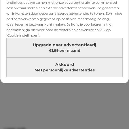
profiel op, dat we samen met onze advertentieruimte commercieel
beschikbaar stellen aan externe advertentienetwerken. Zo genereren
wij inkomsten door gepersonaliseerde advertenties te tonen. Sommige
partners verwerken gegevens op basis van rechtmatig belang,
waartegen je bezwaar kunt maken. Je kunt je voorkeuren altijd
aanpassen; ga hiervoor naar de footer van de website en klik op
'Cookie instellingen'.
Upgrade naar advertentievrij
€1,99 per maand
Akkoord
Met persoonlijke advertenties