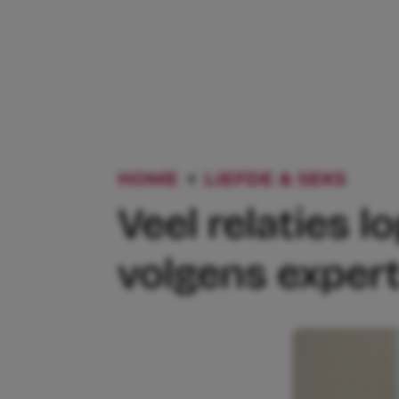
HOME
LIEFDE & SEKS
VEE
Veel relaties l
volgens experts