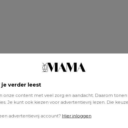
 je verder leest
 onze content met veel zorg en aandacht. Daarom tonen
es. Je kunt ook kiezen voor advertentievrij lezen. Die keuze
ijn als jij je hart uitstort bij je partner, probeer
 een advertentievrij account?
Hier inloggen
n wat je voelt, maar niet meer terug krijgt 
aal, een gesloten gezicht en weinig tot gee