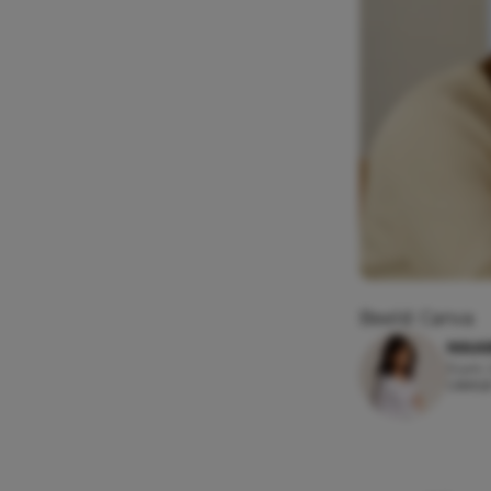
Beeld: Canva
MAAI
3 juni
Leesti