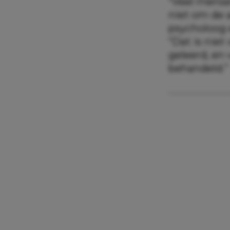
“Veel mense
niet om de a
psycholoog e
“Dat is nie
geleerd, en 
behandeld.”