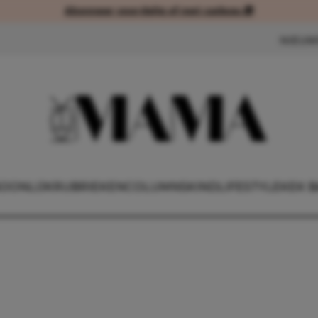
Abonneer voordelig of met cadeau 🎁
Abonneer voordelig of met cad
NIEUW
OONLIJK
RUBRIEKEN
COLUMNS
KIND
LIFESTYLE
KEK B