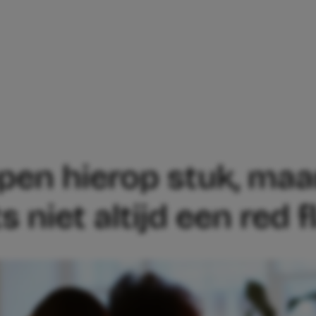
L RELATIES LOPEN HIEROP STUK, MAAR H
open hierop stuk, maa
 niet altijd een red f