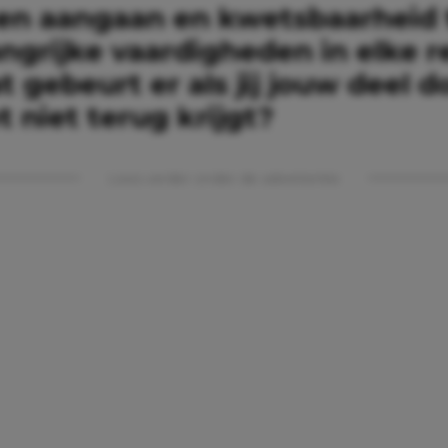
ten aangaan en kwetsbaarheid
angrijke vaardigheden in elke re
 gebeurt er als jij jouw deel d
 niet terug krijgt?
Lees verder onder de advertentie