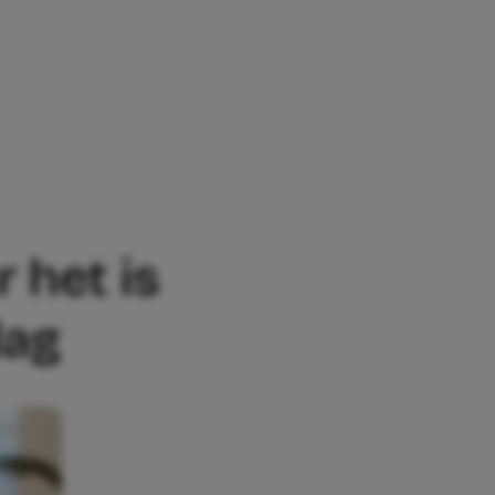
ET IS VOLGENS EXPERTS NIET ALTIJD E
r het is
lag