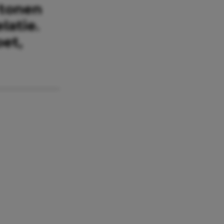
 tonen
latie.
oet,