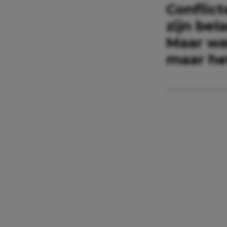
Conflic
zijn bel
Maar wat
maar het