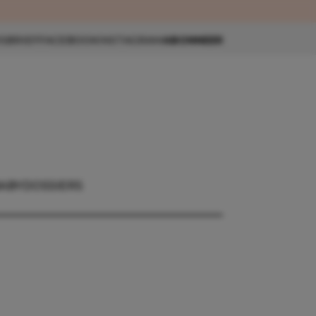
eau 🎁
SBRIEF
FACEBOOK
INSTAGRAM
ABONNEER
ABY
DOSSIERS