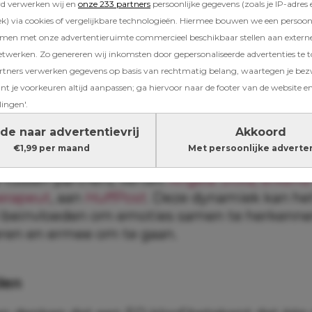
rd verwerken wij en
onze 233 partners
persoonlijke gegevens (zoals je IP-adres 
ent.
) via cookies of vergelijkbare technologieën. Hiermee bouwen we een persoonli
amen met onze advertentieruimte commercieel beschikbaar stellen aan extern
ner jouw emoties regelmatig wegwuift, kan da
etwerken. Zo genereren wij inkomsten door gepersonaliseerde advertenties te 
gene een lage EQ (emotioneel quotiënt) heeft,
ners verwerken gegevens op basis van rechtmatig belang, waartegen je be
tionele intelligentie.
t je voorkeuren altijd aanpassen; ga hiervoor naar de footer van de website en
lingen'.
nnen relatie
de naar advertentievrij
Akkoord
€1,99 per maand
Met persoonlijke adverte
 in relaties verwijst naar een verschil in emo
e tussen partners, vertelt
Angela Sitka, erkend
erapeut
, aan
HuffPost
. Deze dynamiek kan h
l beïnvloeden om emoties samen te herkenne
en en ermee om te gaan.
den