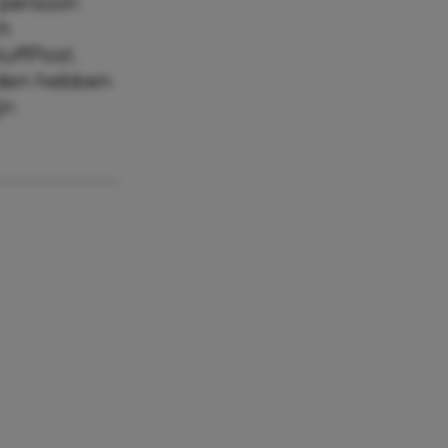
 persoon
ch
uffPost
.
heden hebben
jn