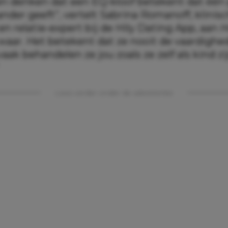
n denken dat een EQ-kloof betekent dat één
nder geeft”, vertelt Sabrina Romanoff, klinis
n relatie-expert bij de Hily Dating App, aan
H
t waar. Het betekent dat ze nooit de vaardig
vaak behandelen ze jou zoals ze zelf als kind zi
Lees verder onder de advertentie